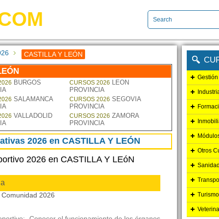
.COM
026
CASTILLA Y LEÓN
CU
LEÓN
Gestión
BURGOS
LEON
2026
CURSOS 2026
IA
PROVINCIA
Industr
SALAMANCA
SEGOVIA
2026
CURSOS 2026
IA
PROVINCIA
Formaci
VALLADOLID
ZAMORA
2026
CURSOS 2026
Inmobil
IA
PROVINCIA
Módulo
nativas 2026 en CASTILLA Y LEÓN
Otros C
portivo 2026 en CASTILLA Y LEóN
Sanidad
Transpo
ia
la Comunidad 2026
Turismo
Veterin
eportivo: -Conocer el funcionamiento de los órganos