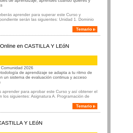
ades de aprendizaje, aprendes cuándo quieres y
as
deberás aprender para superar este Curso y
spondiente serán las siguientes: Unidad 1. Dominio
Temario
a Online en CASTILLA Y LEóN
la Comunidad 2026
etodología de aprendizaje se adapta a tu ritmo de
on un sistema de evaluación continua y acceso
s
 aprender para aprobar este Curso y así obtener el
n los siguientes: Asignatura A. Programación de
Temario
 CASTILLA Y LEóN