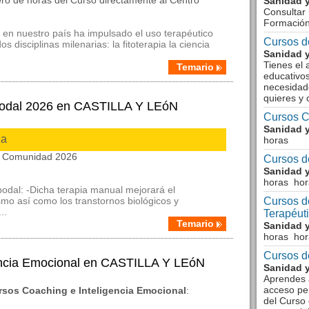
ro de horas del Curso directamente al Centro
Sanidad y
Consultar 
Formació
s en nuestro paí­s ha impulsado el uso terapéutico
Cursos d
 disciplinas milenarias: la fitoterapia la ciencia
Sanidad y
Tienes el 
Temario
educativos
necesidad
quieres y 
 Podal 2026 en CASTILLA Y LEóN
Cursos C
Sanidad y
ia
horas
la Comunidad 2026
Cursos d
Sanidad y
horas hor
 podal: -Dicha terapia manual mejorará el
mo así como los transtornos biológicos y
Cursos d
..
Terapéut
Temario
Sanidad y
horas hor
Cursos d
encia Emocional en CASTILLA Y LEóN
Sanidad y
Aprendes a
acceso pe
rsos Coaching e Inteligencia Emocional
:
del Curso 