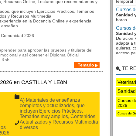
temporal 
ca, Recursos Online, Lecturas que recomendamos y
Cursos d
ados, que incluyen Ejercicios Prácticos, Temarios
Sanidad y
ados y Recursos Multimedia
horas
experiencia en la Docencia Online y experiencia
e enseñan
Cursos d
Sanidad y
la Comunidad 2026
Duración F
adapta a t
quieres, c
prender para aprobar las pruebas y titularte del
acceso pe
mocional y así obtener el Diploma Oficial
 &nb...
Temario
TE R
a 2026 en CASTILLA Y LEóN
Veterinar
Sanidad
A) Materiales de enseñanza
Cursos d
completos y actualizados, que
2026
incluyen Ejercicios Prácticos,
Cursos de Ge
Temarios muy amplios, Contenidos
Actualizados y Recursos Multimedia
los
diversos
2026