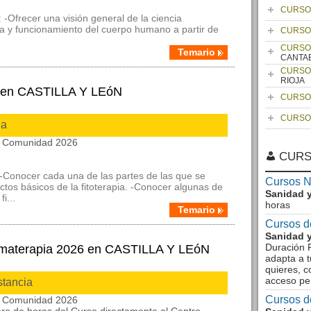
CURSO
 -Ofrecer una visión general de la ciencia
ra y funcionamiento del cuerpo humano a partir de
CURSO
CURSO
Temario
CANTA
CURSO
RIOJA
6 en CASTILLA Y LEóN
CURSO
CURSO
ia
la Comunidad 2026
CURS
: -Conocer cada una de las partes de las que se
Cursos N
tos básicos de la fitoterapia. -Conocer algunas de
Sanidad y
i...
horas
Temario
Cursos d
Sanidad y
Duración F
romaterapia 2026 en CASTILLA Y LEóN
adapta a t
quieres, c
acceso pe
stancia
Cursos d
la Comunidad 2026