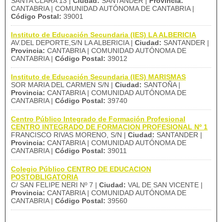
SANTA CLARA 13 |
Ciudad:
SANTANDER |
Provincia:
CANTABRIA | COMUNIDAD AUTÓNOMA DE CANTABRIA |
Código Postal:
39001
Instituto de Educación Secundaria (IES) LA ALBERICIA
AV.DEL DEPORTE,S/N LA ALBERICIA |
Ciudad:
SANTANDER |
Provincia:
CANTABRIA | COMUNIDAD AUTÓNOMA DE
CANTABRIA |
Código Postal:
39012
Instituto de Educación Secundaria (IES) MARISMAS
SOR MARIA DEL CARMEN S/N |
Ciudad:
SANTOÑA |
Provincia:
CANTABRIA | COMUNIDAD AUTÓNOMA DE
CANTABRIA |
Código Postal:
39740
Centro Público Integrado de Formación Profesional
CENTRO INTEGRADO DE FORMACION PROFESIONAL Nº 1
FRANCISCO RIVAS MORENO, S/N |
Ciudad:
SANTANDER |
Provincia:
CANTABRIA | COMUNIDAD AUTÓNOMA DE
CANTABRIA |
Código Postal:
39011
Colegio Público CENTRO DE EDUCACION
POSTOBLIGATORIA
C/ SAN FELIPE NERI Nº 7 |
Ciudad:
VAL DE SAN VICENTE |
Provincia:
CANTABRIA | COMUNIDAD AUTÓNOMA DE
CANTABRIA |
Código Postal:
39560