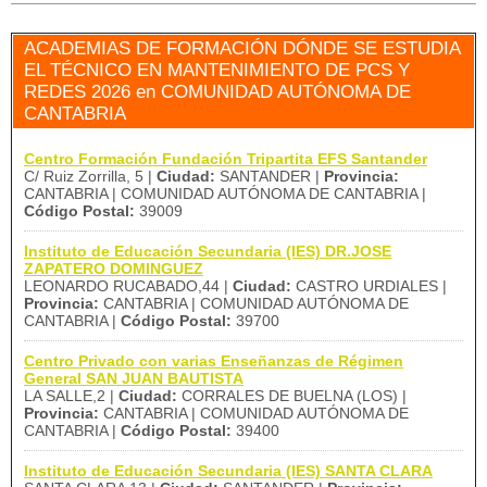
ACADEMIAS DE FORMACIÓN DÓNDE SE ESTUDIA
EL TÉCNICO EN MANTENIMIENTO DE PCS Y
REDES 2026 en COMUNIDAD AUTÓNOMA DE
CANTABRIA
Centro Formación Fundación Tripartita EFS Santander
C/ Ruiz Zorrilla, 5 |
Ciudad:
SANTANDER |
Provincia:
CANTABRIA | COMUNIDAD AUTÓNOMA DE CANTABRIA |
Código Postal:
39009
Instituto de Educación Secundaria (IES) DR.JOSE
ZAPATERO DOMINGUEZ
LEONARDO RUCABADO,44 |
Ciudad:
CASTRO URDIALES |
Provincia:
CANTABRIA | COMUNIDAD AUTÓNOMA DE
CANTABRIA |
Código Postal:
39700
Centro Privado con varias Enseñanzas de Régimen
General SAN JUAN BAUTISTA
LA SALLE,2 |
Ciudad:
CORRALES DE BUELNA (LOS) |
Provincia:
CANTABRIA | COMUNIDAD AUTÓNOMA DE
CANTABRIA |
Código Postal:
39400
Instituto de Educación Secundaria (IES) SANTA CLARA