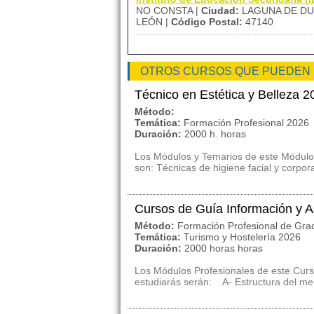
NO CONSTA |
Ciudad:
LAGUNA DE DU
LEÓN |
Código Postal:
47140
OTROS CURSOS QUE PUEDEN
Técnico en Estética y Belleza 2
Método:
Temática:
Formación Profesional 2026
Duración:
2000 h. horas
Los Módulos y Temarios de este Módulo 
son: Técnicas de higiene facial y corpora
Cursos de Guía Información y As
Método:
Formación Profesional de Gra
Temática:
Turismo y Hostelería 2026
Duración:
2000 horas horas
Los Módulos Profesionales de este Curso
estudiarás serán: A- Estructura del merc