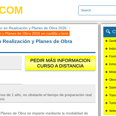
.COM
r en Realización y Planes de Obra 2026
C
 y Planes de Obra 2026 en castilla y león
 Realización y Planes de Obra
Gest
Indu
Form
PEDIR MÁS INFORMACION
Inmo
CURSO A DISTANCIA
Módu
Otro
Sani
nos de 1 año, no obstante el tiempo de preparación real
Tran
mno
Turi
Vete
y Planes de Obra se imparte mediante la modalidad de