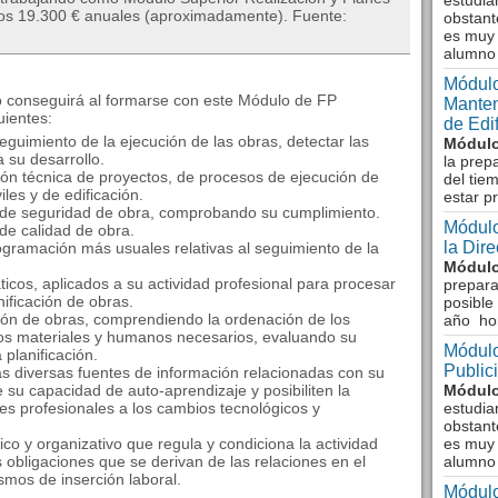
estudia
 los 19.300 € anuales (aproximadamente). Fuente:
obstant
es muy 
alumno
Módulo
 conseguirá al formarse con este Módulo de FP
Manten
uientes:
de Edi
eguimiento de la ejecución de las obras, detectar las
Módulo
 su desarrollo.
la prep
ión técnica de proyectos, de procesos de ejecución de
del tie
les y de edificación.
estar p
an de seguridad de obra, comprobando su cumplimiento.
Módulo
 de calidad de obra.
la Dir
ogramación más usuales relativas al seguimiento de la
Módulo
icos, aplicados a su actividad profesional para procesar
prepara
nificación de obras.
posible
ión de obras, comprendiendo la ordenación de los
año ho
os materiales y humanos necesarios, evaluando su
Módulo
planificación.
Public
as diversas fuentes de información relacionadas con su
e su capacidad de auto-aprendizaje y posibiliten la
Módulo
es profesionales a los cambios tecnológicos y
estudia
obstant
 y organizativo que regula y condiciona la actividad
es muy 
as obligaciones que se derivan de las relaciones en el
alumno
smos de inserción laboral.
Módulo