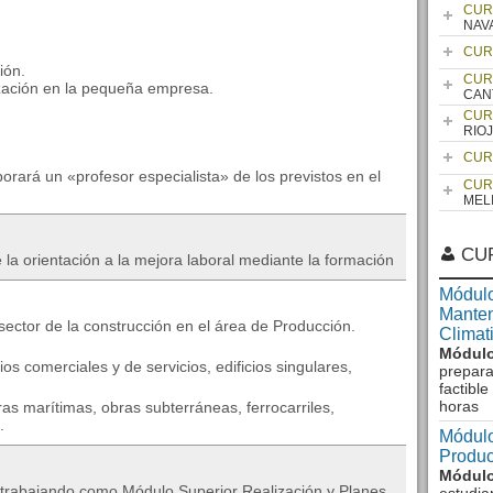
CUR
NAV
CUR
ión.
CUR
zación en la pequeña empresa.
CAN
CUR
RIO
CUR
borará un «profesor especialista» de los previstos en el
CUR
MEL
CU
 la orientación a la mejora laboral mediante la formación
Módulo
Manten
 sector de la construcción en el área de Producción.
Climat
Módulo
cios comerciales y de servicios, edificios singulares,
prepara
factibl
horas
ras marítimas, obras subterráneas, ferrocarriles,
.
Módulo
Produc
Módulo
 trabajando como Módulo Superior Realización y Planes