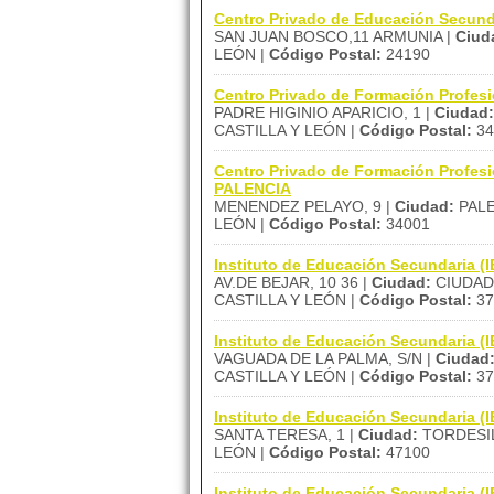
Centro Privado de Educación Secu
SAN JUAN BOSCO,11 ARMUNIA |
Ciud
LEÓN |
Código Postal:
24190
Centro Privado de Formación Profes
PADRE HIGINIO APARICIO, 1 |
Ciudad:
CASTILLA Y LEÓN |
Código Postal:
34
Centro Privado de Formación Profe
PALENCIA
MENENDEZ PELAYO, 9 |
Ciudad:
PALE
LEÓN |
Código Postal:
34001
Instituto de Educación Secundaria
AV.DE BEJAR, 10 36 |
Ciudad:
CIUDAD
CASTILLA Y LEÓN |
Código Postal:
37
Instituto de Educación Secundaria
VAGUADA DE LA PALMA, S/N |
Ciudad
CASTILLA Y LEÓN |
Código Postal:
37
Instituto de Educación Secundaria 
SANTA TERESA, 1 |
Ciudad:
TORDESIL
LEÓN |
Código Postal:
47100
Instituto de Educación Secundaria