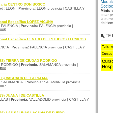
Módulo
ndaria CENTRO DON BOSCO
Sociocu
ad:
LEON |
Provincia:
LEON provincia | CASTILLA Y
Módulo
estar p
la dura
ional Específica LOPEZ VICUÑA
del tie
PALENCIA |
Provincia:
PALENCIA provincia |
005
TE
sional Específica CENTRO DE ESTUDIOS TECNICOS
Turismo
NCIA |
Provincia:
PALENCIA provincia | CASTILLA Y
Cursos
 (IES) TIERRA DE CIUDAD RODRIGO
Curso
 RODRIGO |
Provincia:
SALAMANCA provincia |
Hospi
500
 (IES) VAGUADA DE LA PALMA
:
SALAMANCA |
Provincia:
SALAMANCA provincia |
007
(IES) JUANA I DE CASTILLA
LAS |
Provincia:
VALLADOLID provincia | CASTILLA Y
 (IES) LAS SALINAS LAGUNA DE DUERO