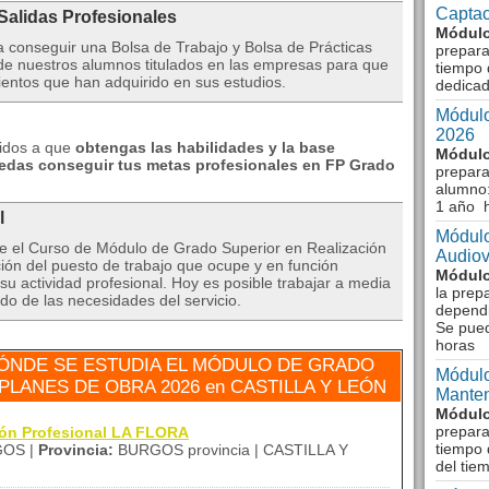
Captac
 Salidas Profesionales
Módulo
conseguir una Bolsa de Trabajo y Bolsa de Prácticas
prepara
 de nuestros alumnos titulados en las empresas para que
tiempo 
ientos que han adquirido en sus estudios.
dedicad
Módulo
2026
gidos a que
obtengas las habilidades y la base
Módulo
edas conseguir tus metas profesionales en FP Grado
prepara
alumno:
1 año 
l
Módulo
ice el Curso de Módulo de Grado Superior en Realización
Audiov
ión del puesto de trabajo que ocupe y en función
Módulo
su actividad profesional. Hoy es posible trabajar a media
la prep
o de las necesidades del servicio.
dependi
Se pue
horas
ÓNDE SE ESTUDIA EL MÓDULO DE GRADO
Módulo
PLANES DE OBRA 2026 en CASTILLA Y LEÓN
Manten
Módulo
prepara
ión Profesional LA FLORA
tiempo 
OS |
Provincia:
BURGOS provincia | CASTILLA Y
del tie