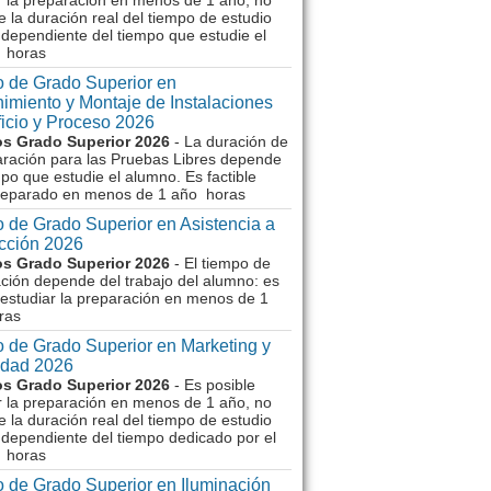
r la preparación en menos de 1 año, no
e la duración real del tiempo de estudio
dependiente del tiempo que estudie el
 horas
 de Grado Superior en
imiento y Montaje de Instalaciones
ficio y Proceso 2026
s Grado Superior 2026
- La duración de
aración para las Pruebas Libres depende
mpo que estudie el alumno. Es factible
reparado en menos de 1 año horas
 de Grado Superior en Asistencia a
ección 2026
s Grado Superior 2026
- El tiempo de
ción depende del trabajo del alumno: es
 estudiar la preparación en menos de 1
ras
 de Grado Superior en Marketing y
idad 2026
s Grado Superior 2026
- Es posible
r la preparación en menos de 1 año, no
e la duración real del tiempo de estudio
dependiente del tiempo dedicado por el
 horas
 de Grado Superior en Iluminación