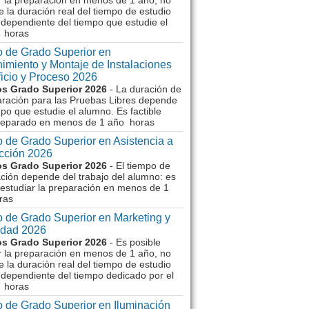
r la preparación en menos de 1 año, no
e la duración real del tiempo de estudio
dependiente del tiempo que estudie el
 horas
 de Grado Superior en
imiento y Montaje de Instalaciones
ficio y Proceso 2026
s Grado Superior 2026
- La duración de
aración para las Pruebas Libres depende
mpo que estudie el alumno. Es factible
reparado en menos de 1 año horas
 de Grado Superior en Asistencia a
ección 2026
s Grado Superior 2026
- El tiempo de
ción depende del trabajo del alumno: es
 estudiar la preparación en menos de 1
ras
 de Grado Superior en Marketing y
idad 2026
s Grado Superior 2026
- Es posible
r la preparación en menos de 1 año, no
e la duración real del tiempo de estudio
dependiente del tiempo dedicado por el
 horas
 de Grado Superior en Iluminación