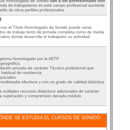
ítulo homologado de Sonido
van a ser profesionales con
nda de trabajadores en este campo profesional aumente
io de otros perfiles profesionales.
l
 con el Título Homologado de Sonido puede variar
os de trabajo tanto de jornada completa como de media
cativo donde desarrolle el trabajador su actividad
iploma Homologado por la AETP.
geográfica.
ulación privada de carácter Técnico profesional que
habitual de residencia.
paciales.
ultimedia efectivos y con un grado de calidad didáctica
múltiples recursos didácticos adicionales de carácter
ar la superación y comprensión decada módulo.
ÓNDE SE ESTUDIA EL CURSOS DE SONIDO