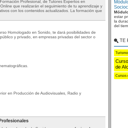
 Formación Profesional, de Tutores Expertos en
Módulo
nline que realizarán el seguimiento de tu aprendizaje y
Sociocu
tivos con los contenidos actualizados. La formación que
Módulo
estar p
la dura
del tie
Curso Homologado en Sonido, te dará posibilidades de
 público y privado, en empresas privadas del sector o
TE
Turismo
Curso
nematográficas.
de Al
Cursos 
rior en Producción de Audiovisuales, Radio y
Profesionales