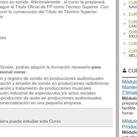
nico en sonido. Adicionalmente , el curso te preparará
CUR
eguir el Título Oficial de FP como Técnico Superior. Con
NAV
con la consecución del Título de Técnico Superior
CUR
de:
CUR
CAN
CUR
RIO
les
CUR
CUR
MEL
Sonido, podrás adquirir la formación necesaria
para
CU
esional como:
ión y registro de sonido en producciones audiovisuales
Módulo
bación y emisión de sonido en producciones radiofónicas
Manten
bación y tratamiento de producciones musicales
Climat
ación industrial de espectáculos y/o actos sociales
t-producción de audio en producciones audiovisuales.
Módulo
 comercialización en una pequeña empresa.
prepara
factibl
horas
uiera puede estudiar este Curso.
Módulo
Produc
Módulo