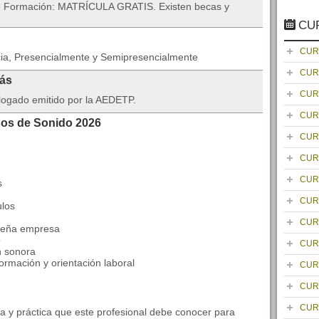
 de Formación: MATRÍCULA GRATIS. Existen becas y
CU
CUR
cia, Presencialmente y Semipresencialmente
CUR
rás
CUR
logado emitido por la AEDETP.
CUR
sos de Sonido 2026
CUR
CUR
CUR
s
CUR
ulos
CUR
queña empresa
o
CUR
n sonora
ormación y orientación laboral
CUR
CUR
CUR
ía y práctica que este profesional debe conocer para