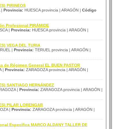
IES) PIRINEOS
 |
Provincia:
HUESCA provincia | ARAGÓN |
Código
ión Profesional PIRÁMIDE
SCA |
Provincia:
HUESCA provincia | ARAGÓN |
(IES) VEGA DEL TURIA
RUEL |
Provincia:
TERUEL provincia | ARAGÓN |
zas de Régimen General EL BUEN PASTOR
 |
Provincia:
ZARAGOZA provincia | ARAGÓN |
 (IES) SANTIAGO HERNÁNDEZ
RAGOZA |
Provincia:
ZARAGOZA provincia | ARAGÓN |
(IES) PILAR LORENGAR
OZA |
Provincia:
ZARAGOZA provincia | ARAGÓN |
sional Específica MARCO ALDANY TALLER DE