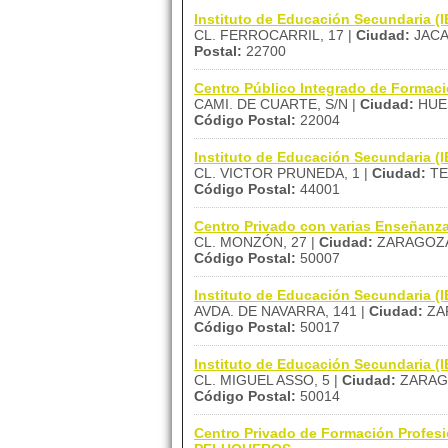
Instituto de Educación Secundaria (
CL. FERROCARRIL, 17 |
Ciudad:
JACA
Postal:
22700
Centro Público Integrado de Formac
CAMI. DE CUARTE, S/N |
Ciudad:
HUE
Código Postal:
22004
Instituto de Educación Secundaria 
CL. VICTOR PRUNEDA, 1 |
Ciudad:
TE
Código Postal:
44001
Centro Privado con varias Enseñan
CL. MONZÓN, 27 |
Ciudad:
ZARAGOZA
Código Postal:
50007
Instituto de Educación Secundaria
AVDA. DE NAVARRA, 141 |
Ciudad:
ZA
Código Postal:
50017
Instituto de Educación Secundaria 
CL. MIGUEL ASSO, 5 |
Ciudad:
ZARAG
Código Postal:
50014
Centro Privado de Formación Profe