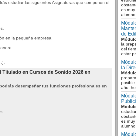
estudia
drás estudiar las siguientes Asignaturas que componen el
obstant
es muy 
alumno
Módulo
os.
Manten
de Edi
ción en la pequeña empresa.
Módulo
la prep
sonora.
del tie
estar p
Módulo
.).
la Dir
l Titulado en Cursos de Sonido 2026 en
Módulo
prepara
posible
podrás desempeñar tus funciones profesionales en
año ho
Módulo
Public
Módulo
estudia
s.
obstant
es muy 
alumno
Módulo