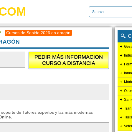
.COM
Cursos de Sonido 2026 en aragón
C
 ARAGÓN
Gest
Indu
PEDIR MÁS INFORMACION
CURSO A DISTANCIA
Form
Inmo
Módu
Otro
Sani
Tran
l soporte de Tutores expertos y las más modernas
Online.
Turi
Vete