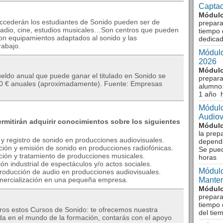
Captac
Módulo
 accederán los estudiantes de Sonido pueden ser de
prepara
n, radio, cine, estudios musicales…Son centros que pueden
tiempo 
con equipamientos adaptados al sonido y las
dedicad
rabajo.
Módulo
2026
Módulo
sueldo anual que puede ganar el titulado en Sonido se
prepara
100 € anuales (aproximadamente). Fuente: Empresas
alumno:
1 año 
Módulo
Audiov
ermitirán adquirir conocimientos sobre los siguientes
Módulo
la prep
ón y registro de sonido en producciones audiovisuales.
dependi
ación y emisión de sonido en producciones radiofónicas.
Se pue
ación y tratamiento de producciones musicales.
horas
ción industrial de espectáculos y/o actos sociales.
Módulo
-producción de audio en producciones audiovisuales.
comercialización en una pequeña empresa.
Manten
Módulo
prepara
tiempo 
ros estos Cursos de Sonido: te ofrecemos nuestra
del tie
a en el mundo de la formación, contarás con el apoyo