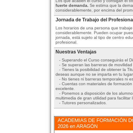
Los que acaben el curso y consigan el t
fuerte demanda.
Se estima que la dema
considerablemente, por encima del promed
Jornada de Trabajo del Profesiona
Los horarios de una persona que trabaje
considerablemente. Pueden ocupar puest
jornada, está sujeto al tipo de centro edu
profesional.
Nuestras Ventajas
- Superando el Curso conseguirás el D
- Se superan las barreras de movilidad 
- Tienes la posibilidad de obtener la Tit
deseas aunque no se imparta en tu lugar 
- No tienes ni barreras temporales ni es
- Cuentas con materiales de formación m
excelente.
- Ponemos a disposición de los alumnos 
multimedia de gran utilidad para facilit
- Tutores personalizados.
ACADEMIAS DE FORMACIÓN D
2026 en ARAGÓN