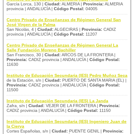
García Lorca, 130 |
Ciudad:
ALMERIA |
Provincia:
ALMERIA
provincia | ANDALUCÍA |
Código Postal:
04005
Centro Privado de Enseñanzas de Régimen General San
José Virgen de la Palma
San Nicolás, 4 |
Ciudad:
ALGECIRAS |
Provincia:
CADIZ
provincia | ANDALUCÍA |
Código Postal:
11207
Centro Privado de Enseñanzas de Régimen General La
Salle Fundación Moreno Bachiller
San Francisco, 30 |
Ciudad:
ARCOS DE LA FRONTERA |
Provincia:
CADIZ provincia | ANDALUCÍA |
Código Postal:
11630
Instituto de Educación Secundaria (IES) Pedro Muñoz Seca
de la Estación, s/n |
Ciudad:
PUERTO DE SANTA MARIA (EL) |
Provincia:
CADIZ provincia | ANDALUCÍA |
Código Postal:
11500
Instituto de Educación Secundaria (IES) La Janda
Zafra, s/n |
Ciudad:
VEJER DE LA FRONTERA |
Provincia:
CADIZ provincia | ANDALUCÍA |
Código Postal:
11150
Instituto de Educación Secundaria (IES) Ingeniero Juan de
la Cierva
Cortes Españolas, s/n |
Ciudad:
PUENTE GENIL |
Provincia: