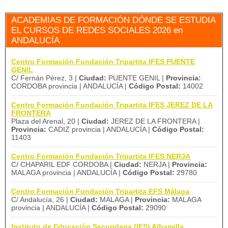
ACADEMIAS DE FORMACIÓN DÓNDE SE ESTUDIA
EL CURSOS DE REDES SOCIALES 2026 en
ANDALUCÍA
Centro Formación Fundación Tripartita IFES PUENTE
GENIL
C/ Fernán Pérez, 3 |
Ciudad:
PUENTE GENIL |
Provincia:
CORDOBA provincia | ANDALUCÍA |
Código Postal:
14002
Centro Formación Fundación Tripartita IFES JEREZ DE LA
FRONTERA
Plaza del Arenal, 20 |
Ciudad:
JEREZ DE LA FRONTERA |
Provincia:
CADIZ provincia | ANDALUCÍA |
Código Postal:
11403
Centro Formación Fundación Tripartita IFES NERJA
C/ CHAPARIL EDF CORDOBA |
Ciudad:
NERJA |
Provincia:
MALAGA provincia | ANDALUCÍA |
Código Postal:
29780
Centro Formación Fundación Tripartita EFS Málaga
C/ Andalucía, 26 |
Ciudad:
MALAGA |
Provincia:
MALAGA
provincia | ANDALUCÍA |
Código Postal:
29090
Instituto de Educación Secundaria (IES) Alhamilla