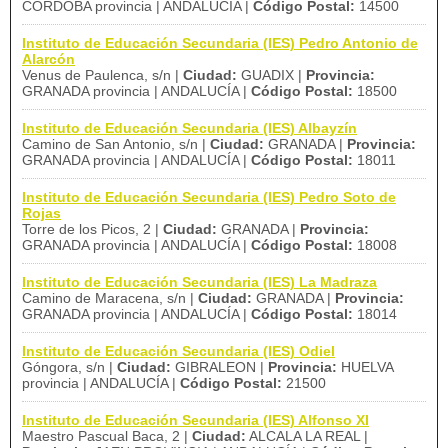
CORDOBA provincia | ANDALUCÍA |
Código Postal:
14500
Instituto de Educación Secundaria (IES) Pedro Antonio de
Alarcón
Venus de Paulenca, s/n |
Ciudad:
GUADIX |
Provincia:
GRANADA provincia | ANDALUCÍA |
Código Postal:
18500
Instituto de Educación Secundaria (IES) Albayzín
Camino de San Antonio, s/n |
Ciudad:
GRANADA |
Provincia:
GRANADA provincia | ANDALUCÍA |
Código Postal:
18011
Instituto de Educación Secundaria (IES) Pedro Soto de
Rojas
Torre de los Picos, 2 |
Ciudad:
GRANADA |
Provincia:
GRANADA provincia | ANDALUCÍA |
Código Postal:
18008
Instituto de Educación Secundaria (IES) La Madraza
Camino de Maracena, s/n |
Ciudad:
GRANADA |
Provincia:
GRANADA provincia | ANDALUCÍA |
Código Postal:
18014
Instituto de Educación Secundaria (IES) Odiel
Góngora, s/n |
Ciudad:
GIBRALEON |
Provincia:
HUELVA
provincia | ANDALUCÍA |
Código Postal:
21500
Instituto de Educación Secundaria (IES) Alfonso XI
Maestro Pascual Baca, 2 |
Ciudad:
ALCALA LA REAL |