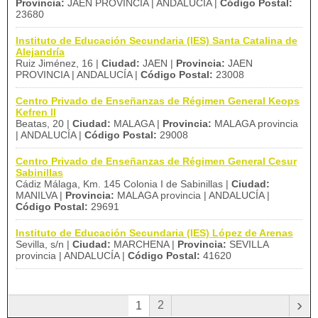
Provincia:
JAEN PROVINCIA | ANDALUCÍA |
Código Postal:
23680
Instituto de Educación Secundaria (IES) Santa Catalina de
Alejandría
Ruiz Jiménez, 16 |
Ciudad:
JAEN |
Provincia:
JAEN
PROVINCIA | ANDALUCÍA |
Código Postal:
23008
Centro Privado de Enseñanzas de Régimen General Keops
Kefren II
Beatas, 20 |
Ciudad:
MALAGA |
Provincia:
MALAGA provincia
| ANDALUCÍA |
Código Postal:
29008
Centro Privado de Enseñanzas de Régimen General Cesur
Sabinillas
Cádiz Málaga, Km. 145 Colonia I de Sabinillas |
Ciudad:
MANILVA |
Provincia:
MALAGA provincia | ANDALUCÍA |
Código Postal:
29691
Instituto de Educación Secundaria (IES) López de Arenas
Sevilla, s/n |
Ciudad:
MARCHENA |
Provincia:
SEVILLA
provincia | ANDALUCÍA |
Código Postal:
41620
›
2
1