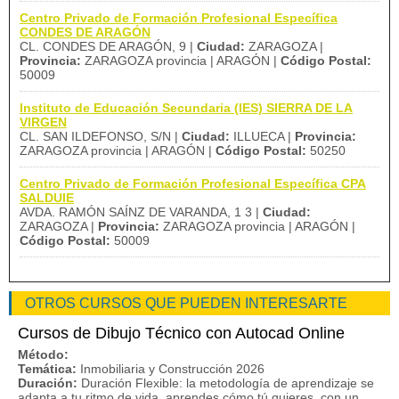
Centro Privado de Formación Profesional Específica
CONDES DE ARAGÓN
CL. CONDES DE ARAGÓN, 9 |
Ciudad:
ZARAGOZA |
Provincia:
ZARAGOZA provincia | ARAGÓN |
Código Postal:
50009
Instituto de Educación Secundaria (IES) SIERRA DE LA
VIRGEN
CL. SAN ILDEFONSO, S/N |
Ciudad:
ILLUECA |
Provincia:
ZARAGOZA provincia | ARAGÓN |
Código Postal:
50250
Centro Privado de Formación Profesional Específica CPA
SALDUIE
AVDA. RAMÓN SAÍNZ DE VARANDA, 1 3 |
Ciudad:
ZARAGOZA |
Provincia:
ZARAGOZA provincia | ARAGÓN |
Código Postal:
50009
OTROS CURSOS QUE PUEDEN INTERESARTE
Cursos de Dibujo Técnico con Autocad Online
Método:
Temática:
Inmobiliaria y Construcción 2026
Duración:
Duración Flexible: la metodología de aprendizaje se
adapta a tu ritmo de vida, aprendes cómo tú quieres, con un