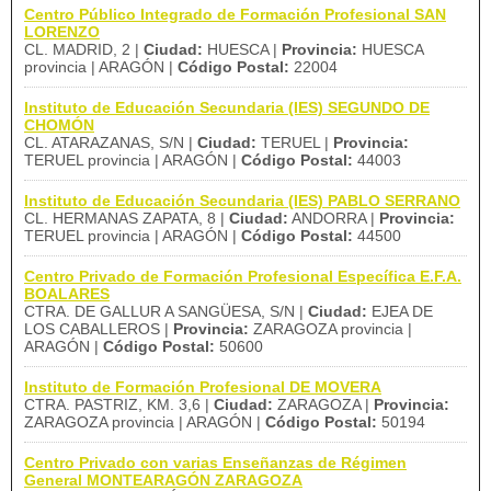
Centro Público Integrado de Formación Profesional SAN
LORENZO
CL. MADRID, 2 |
Ciudad:
HUESCA |
Provincia:
HUESCA
provincia | ARAGÓN |
Código Postal:
22004
Instituto de Educación Secundaria (IES) SEGUNDO DE
CHOMÓN
CL. ATARAZANAS, S/N |
Ciudad:
TERUEL |
Provincia:
TERUEL provincia | ARAGÓN |
Código Postal:
44003
Instituto de Educación Secundaria (IES) PABLO SERRANO
CL. HERMANAS ZAPATA, 8 |
Ciudad:
ANDORRA |
Provincia:
TERUEL provincia | ARAGÓN |
Código Postal:
44500
Centro Privado de Formación Profesional Específica E.F.A.
BOALARES
CTRA. DE GALLUR A SANGÜESA, S/N |
Ciudad:
EJEA DE
LOS CABALLEROS |
Provincia:
ZARAGOZA provincia |
ARAGÓN |
Código Postal:
50600
Instituto de Formación Profesional DE MOVERA
CTRA. PASTRIZ, KM. 3,6 |
Ciudad:
ZARAGOZA |
Provincia:
ZARAGOZA provincia | ARAGÓN |
Código Postal:
50194
Centro Privado con varias Enseñanzas de Régimen
General MONTEARAGÓN ZARAGOZA