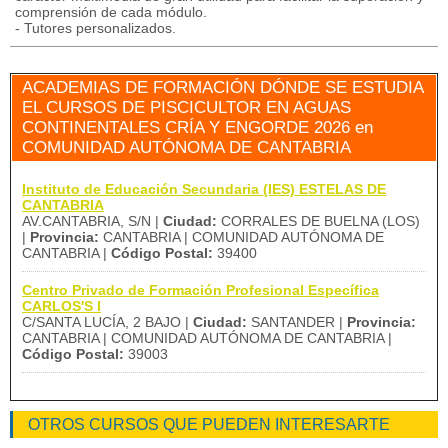
comprensión de cada módulo.
- Tutores personalizados.
ACADEMIAS DE FORMACIÓN DÓNDE SE ESTUDIA
EL CURSOS DE PISCICULTOR EN AGUAS
CONTINENTALES CRÍA Y ENGORDE 2026 en
COMUNIDAD AUTÓNOMA DE CANTABRIA
Instituto de Educación Secundaria (IES) ESTELAS DE
CANTABRIA
AV.CANTABRIA, S/N |
Ciudad:
CORRALES DE BUELNA (LOS)
|
Provincia:
CANTABRIA | COMUNIDAD AUTÓNOMA DE
CANTABRIA |
Código Postal:
39400
Centro Privado de Formación Profesional Específica
CARLOS'S I
C/SANTA LUCÍA, 2 BAJO |
Ciudad:
SANTANDER |
Provincia:
CANTABRIA | COMUNIDAD AUTÓNOMA DE CANTABRIA |
Código Postal:
39003
OTROS CURSOS QUE PUEDEN INTERESARTE