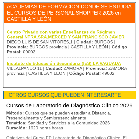
ACADEMIAS DE FORMACIÓN DÓNDE SE ESTUDIA
EL CURSOS DE PERSONAL SHOPPER 2026 en
CASTILLA Y LEÓN
Centro Privado con varias Enseñanzas de Régimen
General NTRA.SRA.MERCED Y SAN FRANCISCO JAVIER
DIEGO LUIS DE SAN VITORES,1 |
Ciudad:
BURGOS |
Provincia:
BURGOS provincia | CASTILLA Y LEÓN |
Código
Postal:
09002
Instituto de Educación Secundaria (IES) LA VAGUADA
VILLALPANDO 11 |
Ciudad:
ZAMORA |
Provincia:
ZAMORA
provincia | CASTILLA Y LEÓN |
Código Postal:
49002
OTROS CURSOS QUE PUEDEN INTERESARTE
Cursos de Laboratorio de Diagnóstico Clínico 2026
Método:
Cursos que se pueden estudiar a Distancia,
Presencialmente y Semipresencialmente
Temática:
Sanidad y Servicios a la Comunidad 2026
Duración:
1620 horas horas
Objetivos del Curso FP Laboratorio de Diagnóstico Clínico: El