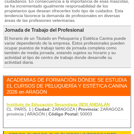
ciudadanos. En consecuencia a la importancia de esas mascotas,
se ha incrementado igualmente responsabilidad de los
propietarios que desean ofrecerles todo tipo de cuidados. Esta
tendencia favorece la demanda de profesionales en diversas
áreas de las profesiones veterinarias.
Jornada de Trabajo del Profesional
El horario de un Titulado en Peluquería y Estética Canina puede
variar dependiendo de la empresa. Estos profesionales pueden
ocupar puestos de trabajo tanto de jornada completa como
también de media jornada, estando sujetos su horario y su
actividad al tipo de centro de trabajo donde desarrolle su
actividad diaria.
ACADEMIAS DE FORMACIÓN DÓNDE SE ESTUDIA
EL CURSOS DE PELUQUERÍA Y ESTÉTICA CANINA
2026 en ARAGÓN
Instituto de Educación Secundaria (IES) ANDALÁN
CL. PARÍS, 1 |
Ciudad:
ZARAGOZA |
Provincia:
ZARAGOZA
provincia | ARAGÓN |
Código Postal:
50003