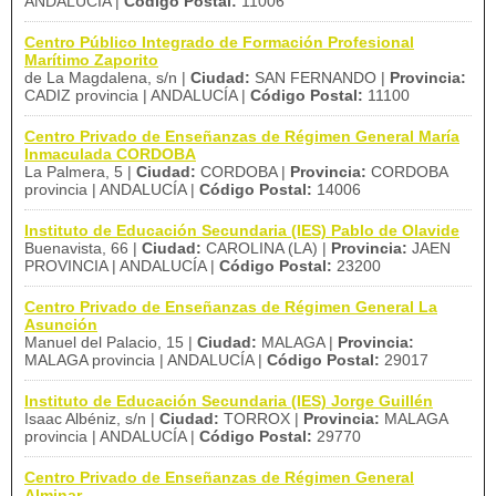
ANDALUCÍA |
Código Postal:
11006
Centro Público Integrado de Formación Profesional
Marítimo Zaporito
de La Magdalena, s/n |
Ciudad:
SAN FERNANDO |
Provincia:
CADIZ provincia | ANDALUCÍA |
Código Postal:
11100
Centro Privado de Enseñanzas de Régimen General María
Inmaculada CORDOBA
La Palmera, 5 |
Ciudad:
CORDOBA |
Provincia:
CORDOBA
provincia | ANDALUCÍA |
Código Postal:
14006
Instituto de Educación Secundaria (IES) Pablo de Olavide
Buenavista, 66 |
Ciudad:
CAROLINA (LA) |
Provincia:
JAEN
PROVINCIA | ANDALUCÍA |
Código Postal:
23200
Centro Privado de Enseñanzas de Régimen General La
Asunción
Manuel del Palacio, 15 |
Ciudad:
MALAGA |
Provincia:
MALAGA provincia | ANDALUCÍA |
Código Postal:
29017
Instituto de Educación Secundaria (IES) Jorge Guillén
Isaac Albéniz, s/n |
Ciudad:
TORROX |
Provincia:
MALAGA
provincia | ANDALUCÍA |
Código Postal:
29770
Centro Privado de Enseñanzas de Régimen General
Alminar