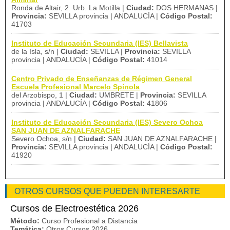
Ronda de Altair, 2. Urb. La Motilla |
Ciudad:
DOS HERMANAS |
Provincia:
SEVILLA provincia | ANDALUCÍA |
Código Postal:
41703
Instituto de Educación Secundaria (IES) Bellavista
de la Isla, s/n |
Ciudad:
SEVILLA |
Provincia:
SEVILLA
provincia | ANDALUCÍA |
Código Postal:
41014
Centro Privado de Enseñanzas de Régimen General
Escuela Profesional Marcelo Spínola
del Arzobispo, 1 |
Ciudad:
UMBRETE |
Provincia:
SEVILLA
provincia | ANDALUCÍA |
Código Postal:
41806
Instituto de Educación Secundaria (IES) Severo Ochoa
SAN JUAN DE AZNALFARACHE
Severo Ochoa, s/n |
Ciudad:
SAN JUAN DE AZNALFARACHE |
Provincia:
SEVILLA provincia | ANDALUCÍA |
Código Postal:
41920
OTROS CURSOS QUE PUEDEN INTERESARTE
Cursos de Electroestética 2026
Método:
Curso Profesional a Distancia
Temática:
Otros Cursos 2026