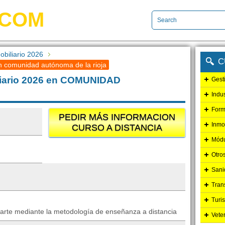
.COM
biliario 2026
C
n comunidad autónoma de la rioja
liario 2026 en COMUNIDAD
Gest
Indu
Form
PEDIR MÁS INFORMACION
Inmo
CURSO A DISTANCIA
Módu
Otro
Sani
Tran
Turi
parte mediante la metodología de enseñanza a distancia
Vete