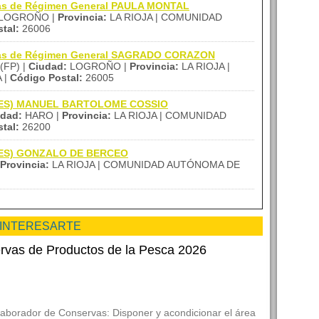
zas de Régimen General PAULA MONTAL
LOGROÑO |
Provincia:
LA RIOJA | COMUNIDAD
tal:
26006
nzas de Régimen General SAGRADO CORAZON
(FP) |
Ciudad:
LOGROÑO |
Provincia:
LA RIOJA |
 |
Código Postal:
26005
a (IES) MANUEL BARTOLOME COSSIO
udad:
HARO |
Provincia:
LA RIOJA | COMUNIDAD
tal:
26200
 (IES) GONZALO DE BERCEO
Provincia:
LA RIOJA | COMUNIDAD AUTÓNOMA DE
 INTERESARTE
rvas de Productos de la Pesca 2026
laborador de Conservas: Disponer y acondicionar el área