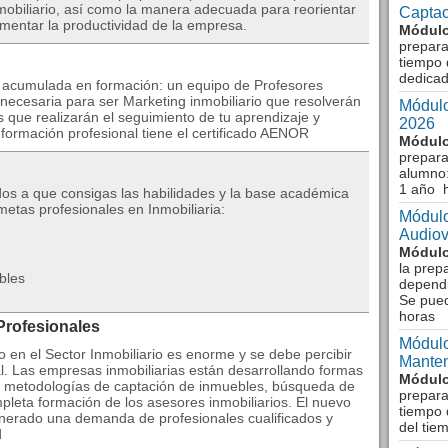
nmobiliario, así como la manera adecuada para reorientar
Captac
aumentar la productividad de la empresa.
Módulo
prepara
tiempo 
dedicad
a acumulada en formación: un equipo de Profesores
 necesaria para ser Marketing inmobiliario que resolverán
Módulo
 que realizarán el seguimiento de tu aprendizaje y
2026
 formación profesional tiene el certificado AENOR
Módulo
prepara
alumno:
1 año 
os a que consigas las habilidades y la base académica
etas profesionales en Inmobiliaria:
Módulo
Audiov
Módulo
la prep
bles
dependi
Se pue
horas
Profesionales
Módulo
o en el Sector Inmobiliario es enorme y se debe percibir
Manten
. Las empresas inmobiliarias están desarrollando formas
Módulo
as metodologías de captación de inmuebles, búsqueda de
prepara
mpleta formación de los asesores inmobiliarios. El nuevo
tiempo 
generado una demanda de profesionales cualificados y
del tie
d