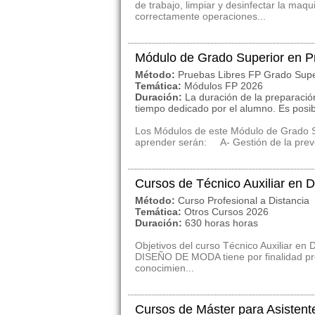
de trabajo, limpiar y desinfectar la maq
correctamente operaciones...
Módulo de Grado Superior en P
Método:
Pruebas Libres FP Grado Supe
Temática:
Módulos FP 2026
Duración:
La duración de la preparació
tiempo dedicado por el alumno. Es posi
Los Módulos de este Módulo de Grado S
aprender serán: A- Gestión de la prev
Cursos de Técnico Auxiliar en
Método:
Curso Profesional a Distancia
Temática:
Otros Cursos 2026
Duración:
630 horas horas
Objetivos del curso Técnico Auxiliar 
DISEÑO DE MODA tiene por finalidad pre
conocimien...
Cursos de Máster para Asistent