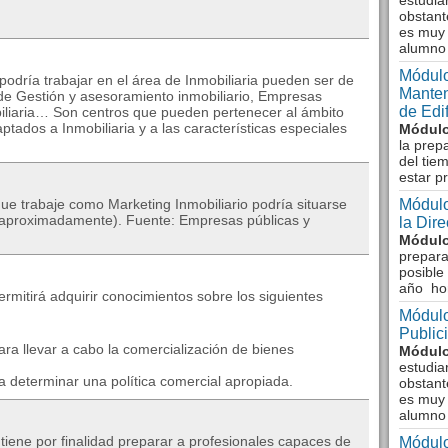
estudia
obstant
es muy 
alumno
Módulo
odría trabajar en el área de Inmobiliaria pueden ser de
Manten
 de Gestión y asesoramiento inmobiliario, Empresas
de Edi
biliaria… Son centros que pueden pertenecer al ámbito
tados a Inmobiliaria y a las características especiales
Módulo
la prep
del tie
estar p
que trabaje como Marketing Inmobiliario podría situarse
Módulo
 (aproximadamente). Fuente: Empresas públicas y
la Dir
Módulo
prepara
posible
año ho
ermitirá adquirir conocimientos sobre los siguientes
Módulo
Public
ara llevar a cabo la comercialización de bienes
Módulo
estudia
 determinar una política comercial apropiada.
obstant
es muy 
alumno
ne por finalidad preparar a profesionales capaces de
Módulo