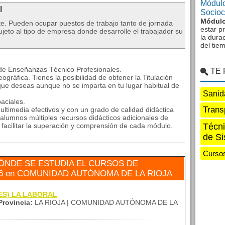
Módulo
l
Sociocu
Módulo
te. Pueden ocupar puestos de trabajo tanto de jornada
estar p
eto al tipo de empresa donde desarrolle el trabajador su
la dura
del tie
 de Enseñanzas Técnico Profesionales.
TE
ográfica. Tienes la posibilidad de obtener la Titulación
que deseas aunque no se imparta en tu lugar habitual de
Sanid
aciales.
Trans
ltimedia efectivos y con un grado de calidad didáctica
alumnos múltiples recursos didácticos adicionales de
a facilitar la superación y comprensión de cada módulo.
Técni
de Si
Cursos
ÓNDE SE ESTUDIA EL CURSOS DE
26 en COMUNIDAD AUTÓNOMA DE LA RIOJA
(IES) LA LABORAL
Provincia:
LA RIOJA | COMUNIDAD AUTÓNOMA DE LA