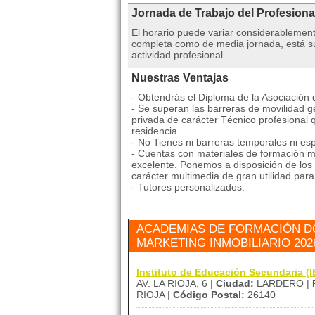
Jornada de Trabajo del Profesiona
El horario puede variar considerablemen
completa como de media jornada, está suj
actividad profesional.
Nuestras Ventajas
- Obtendrás el Diploma de la Asociación
- Se superan las barreras de movilidad ge
privada de carácter Técnico profesional 
residencia.
- No Tienes ni barreras temporales ni esp
- Cuentas con materiales de formación mu
excelente. Ponemos a disposición de los 
carácter multimedia de gran utilidad par
- Tutores personalizados.
ACADEMIAS DE FORMACIÓN D
MARKETING INMOBILIARIO 20
Instituto de Educación Secundaria 
AV. LA RIOJA, 6 |
Ciudad:
LARDERO |
RIOJA |
Código Postal:
26140