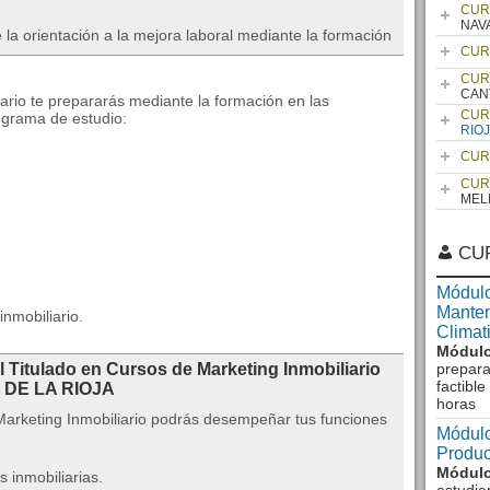
CUR
NAV
 la orientación a la mejora laboral mediante la formación
CUR
CUR
CAN
iario te prepararás mediante la formación en las
CUR
ograma de estudio:
RIO
CUR
CUR
MEL
.
CU
Módulo
Manten
nmobiliario.
Climat
Módulo
l Titulado en Cursos de Marketing Inmobiliario
prepara
factibl
DE LA RIOJA
horas
Marketing Inmobiliario podrás desempeñar tus funciones
Módulo
Produc
Módulo
 inmobiliarias.