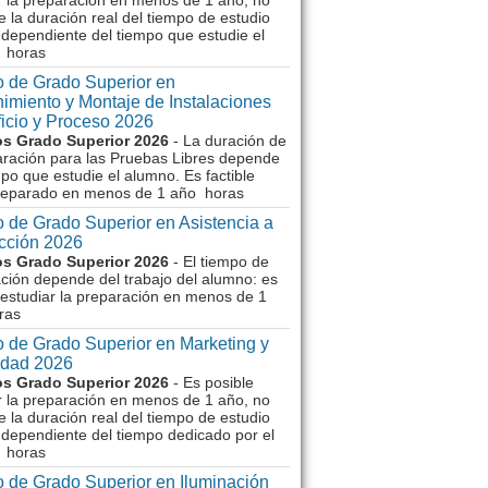
r la preparación en menos de 1 año, no
e la duración real del tiempo de estudio
dependiente del tiempo que estudie el
 horas
 de Grado Superior en
imiento y Montaje de Instalaciones
ficio y Proceso 2026
s Grado Superior 2026
- La duración de
aración para las Pruebas Libres depende
mpo que estudie el alumno. Es factible
reparado en menos de 1 año horas
 de Grado Superior en Asistencia a
ección 2026
s Grado Superior 2026
- El tiempo de
ción depende del trabajo del alumno: es
 estudiar la preparación en menos de 1
ras
 de Grado Superior en Marketing y
idad 2026
s Grado Superior 2026
- Es posible
r la preparación en menos de 1 año, no
e la duración real del tiempo de estudio
dependiente del tiempo dedicado por el
 horas
 de Grado Superior en Iluminación