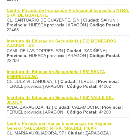
Centro Privado de Formación Profesional Específica NTRA.
SRA. DE GUAYENTE
CL. SANTUARIO DE GUAYENTE, S/N |
Ciudad:
SAHUN |
Provincia:
HUESCA provincia | ARAGÓN |
Código Postal:
22468
Instituto de Educación Secundaria (IES) MONEGROS
GASPAR LAX
CAMI. DE LAS TORRES, S/N |
Ciudad:
SARIÑENA |
Provincia:
HUESCA provincia | ARAGÓN |
Código Postal:
22200
Instituto de Educación Secundaria (IES) SANTA
EMERENCIANA
CL. JUEZ VILLANUEVA, 1 |
Ciudad:
TERUEL |
Provincia:
TERUEL provincia | ARAGÓN |
Código Postal:
44002
Instituto de Educación Secundaria (IES) VALLE DEL
JILOCA
AVDA. ZARAGOZA, 42 |
Ciudad:
CALAMOCHA |
Provincia:
TERUEL provincia | ARAGÓN |
Código Postal:
44200
Centro Privado con varias Enseñanzas de Régimen
General SALESIANO NTRA. SRA.DEL PILAR
CL. MARÍA AUXILIADORA, 57 |
Ciudad:
ZARAGOZA |