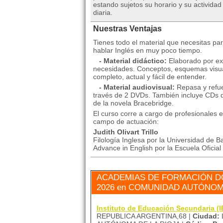
estando sujetos su horario y su actividad
diaria.
Nuestras Ventajas
Tienes todo el material que necesitas par
hablar Inglés en muy poco tiempo.
- Material didáctico:
Elaborado por exp
necesidades. Conceptos, esquemas visual
completo, actual y fácil de entender.
- Material audiovisual:
Repasa y refuer
través de 2 DVDs. También incluye CDs de
de la novela Bracebridge.
El curso corre a cargo de profesionales 
campo de actuación:
Judith Olivart Trillo
Filología Inglesa por la Universidad de B
Advance in English por la Escuela Oficial
ACADEMIAS DE FORMACIÓN DÓ
2026 en COMUNIDAD AUTÓNOM
Instituto de Educación Secundaria
REPUBLICA ARGENTINA,68 |
Ciudad: