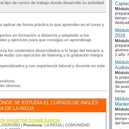
 al tipo de centro de trabajo donde desarrolle su actividad
Captac
Módulo
prepara
tiempo 
dedicad
a aplicar de forma práctica lo que aprendes en el curso y
Módulo
ertos en formación a distancia y adaptado a tus
2026
es y ejercicios para que consigas un aprendizaje
Módulo
prepara
alumno:
za los contenidos desarrollados a lo largo del temario a
1 año 
 Audio con ejercicios de listening y la grabación íntegra
Módulo
especializados y con experiencia laboral y docente en este
Audiov
Módulo
la prep
arcelona.
dependi
 de Idiomas.
Se pue
horas
Módulo
NDE SE ESTUDIA EL CURSOS DE INGLÉS
Manten
A DE LA RIOJA
Módulo
prepara
tiempo 
 (IES) INVENTOR COSME GARCIA
del tie
LOGROÑO |
Provincia:
LA RIOJA | COMUNIDAD