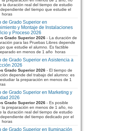
r la preparación en menos de 1 año, no
e la duración real del tiempo de estudio
dependiente del tiempo que estudie el
 horas
 de Grado Superior en
imiento y Montaje de Instalaciones
ficio y Proceso 2026
s Grado Superior 2026
- La duración de
aración para las Pruebas Libres depende
mpo que estudie el alumno. Es factible
reparado en menos de 1 año horas
 de Grado Superior en Asistencia a
ección 2026
s Grado Superior 2026
- El tiempo de
ción depende del trabajo del alumno: es
 estudiar la preparación en menos de 1
ras
 de Grado Superior en Marketing y
idad 2026
s Grado Superior 2026
- Es posible
r la preparación en menos de 1 año, no
e la duración real del tiempo de estudio
dependiente del tiempo dedicado por el
 horas
 de Grado Superior en Iluminación