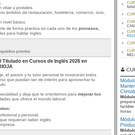
.
CUR
NAV
 vitae y postales.
os ámbitos de restauración, hostelería, comercio, ocio,
CUR
n nivel básico.
CUR
CAN
rte de forma práctica en cada uno de los
procesos,
CUR
es para hablar inglés.
RIO
CUR
CUR
quisitos previos
MEL
l Titulado en Cursos de Inglés 2026 en
RIOJA
CU
je, el asesor y tu tutor personal te mostrarán todos
urso que puedan ser de interés para aprovechar tu
Módulo
ado.
Manten
Climat
pecialidad y deja que te orientemos para
mejorar tus
Módulo
ades que ofrece el mundo laboral.
prepara
factibl
iten:
horas
fesional y personal.
Módulo
ue requieran saber inglés.
empresa.
Produc
Módulo