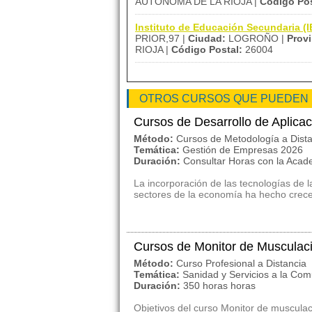
AUTÓNOMA DE LA RIOJA |
Código Pos
Instituto de Educación Secundaria 
PRIOR,97 |
Ciudad:
LOGROÑO |
Provi
RIOJA |
Código Postal:
26004
OTROS CURSOS QUE PUEDEN
Cursos de Desarrollo de Aplic
Método:
Cursos de Metodología a Dist
Temática:
Gestión de Empresas 2026
Duración:
Consultar Horas con la Aca
La incorporación de las tecnologías de l
sectores de la economía ha hecho crece
Cursos de Monitor de Musculac
Método:
Curso Profesional a Distancia
Temática:
Sanidad y Servicios a la Co
Duración:
350 horas horas
Objetivos del curso Monitor de muscula