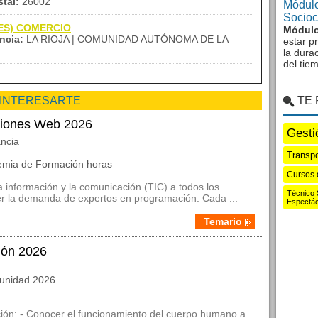
tal:
26002
Módulo
Sociocu
(IES) COMERCIO
Módulo
ncia:
LA RIOJA | COMUNIDAD AUTÓNOMA DE LA
estar p
la dura
del tie
 INTERESARTE
TE
aciones Web 2026
Gesti
ancia
Transpo
demia de Formación horas
Cursos 
a información y la comunicación (TIC) a todos los
Técnico 
r la demanda de expertos en programación. Cada ...
Espectác
Temario
ión 2026
munidad 2026
ción: - Conocer el funcionamiento del cuerpo humano a