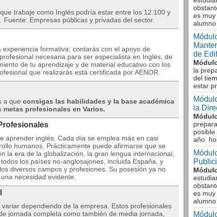
estudia
obstant
que trabaje como Inglés podría estar entre los 12.100 y
es muy 
 Fuente: Empresas públicas y privadas del sector.
alumno
Módulo
Manten
 experiencia formativa: contarás con el apoyo de
de Edi
profesional necesaria para ser especialista en Inglés, de
Módulo
miento de tu aprendizaje y de material educativo con los
la prep
ofesional que realizarás está certificada por AENOR.
del tie
estar p
Módulo
os a que
consigas las habilidades y la base académica
la Dir
 metas profesionales en Varios.
Módulo
prepara
Profesionales
posible
e aprender inglés. Cada día se emplea más en casi
año ho
rrollo humanos. Prácticamente puede afirmarse que se
Módulo
n la era de la globalización, la gran lengua internacional,
todos los países no-anglosajones, incluida España, y
Public
los diversos campos y profesiones. Su posesión ya no
Módulo
s una necesidad evidente.
estudia
obstant
l
es muy 
alumno
e variar dependiendo de la empresa. Estos profesionales
 de jornada completa como también de media jornada,
Módulo