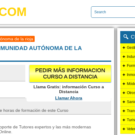
.COM
C
ónoma de la rioja
 COMUNIDAD AUTÓNOMA DE LA
Gest
Indu
Form
PEDIR MÁS INFORMACION
Inmo
CURSO A DISTANCIA
Módu
Llama Gratis: información Curso a
Distancia
Otro
Llamar Ahora
Sani
de horas de formación de este Curso
Tran
Turi
soporte de Tutores expertos y las más modernas
Vete
Online.