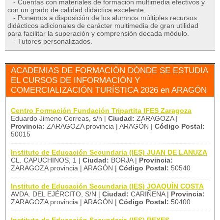
- Cuentas con materiales de formación multimedia efectivos y
con un grado de calidad didáctica excelente.
- Ponemos a disposición de los alumnos múltiples recursos
didácticos adicionales de carácter multimedia de gran utilidad
para facilitar la superación y comprensión decada módulo.
- Tutores personalizados.
ACADEMIAS DE FORMACIÓN DÓNDE SE ESTUDIA
EL CURSOS DE INFORMACIÓN Y
COMERCIALIZACIÓN TURÍSTICA 2026 en ARAGÓN
Centro Formación Fundación Tripartita IFES Zaragoza
Eduardo Jimeno Correas, s/n |
Ciudad:
ZARAGOZA |
Provincia:
ZARAGOZA provincia | ARAGÓN |
Código Postal:
50015
Instituto de Educación Secundaria (IES) JUAN DE LANUZA
CL. CAPUCHINOS, 1 |
Ciudad:
BORJA |
Provincia:
ZARAGOZA provincia | ARAGÓN |
Código Postal:
50540
Instituto de Educación Secundaria (IES) JOAQUÍN COSTA
AVDA. DEL EJÉRCITO, S/N |
Ciudad:
CARIÑENA |
Provincia:
ZARAGOZA provincia | ARAGÓN |
Código Postal:
50400