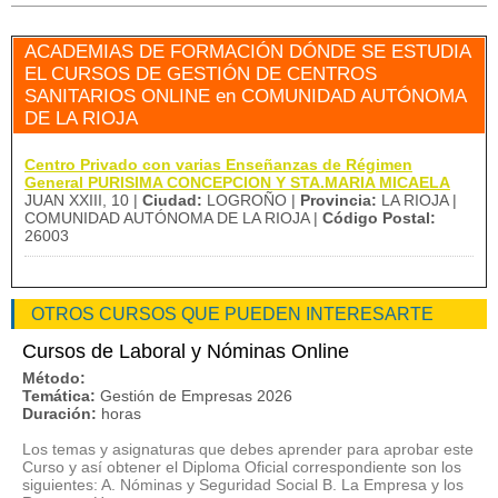
ACADEMIAS DE FORMACIÓN DÓNDE SE ESTUDIA
EL CURSOS DE GESTIÓN DE CENTROS
SANITARIOS ONLINE en COMUNIDAD AUTÓNOMA
DE LA RIOJA
Centro Privado con varias Enseñanzas de Régimen
General PURISIMA CONCEPCION Y STA.MARIA MICAELA
JUAN XXIII, 10 |
Ciudad:
LOGROÑO |
Provincia:
LA RIOJA |
COMUNIDAD AUTÓNOMA DE LA RIOJA |
Código Postal:
26003
OTROS CURSOS QUE PUEDEN INTERESARTE
Cursos de Laboral y Nóminas Online
Método:
Temática:
Gestión de Empresas 2026
Duración:
horas
Los temas y asignaturas que debes aprender para aprobar este
Curso y así obtener el Diploma Oficial correspondiente son los
siguientes: A. Nóminas y Seguridad Social B. La Empresa y los