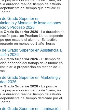
r la preparación en menos de 1 año, no
e la duración real del tiempo de estudio
dependiente del tiempo que estudie el
 horas
 de Grado Superior en
imiento y Montaje de Instalaciones
ficio y Proceso 2026
s Grado Superior 2026
- La duración de
aración para las Pruebas Libres depende
mpo que estudie el alumno. Es factible
reparado en menos de 1 año horas
 de Grado Superior en Asistencia a
ección 2026
s Grado Superior 2026
- El tiempo de
ción depende del trabajo del alumno: es
 estudiar la preparación en menos de 1
ras
 de Grado Superior en Marketing y
idad 2026
s Grado Superior 2026
- Es posible
r la preparación en menos de 1 año, no
e la duración real del tiempo de estudio
dependiente del tiempo dedicado por el
 horas
 de Grado Superior en Iluminación