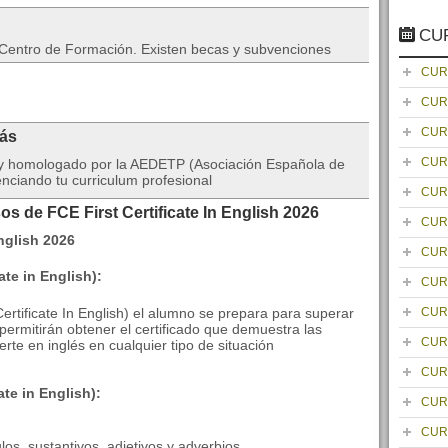
CU
l Centro de Formación. Existen becas y subvenciones
CUR
CUR
CUR
rás
CUR
da y homologado por la AEDETP (Asociación Española de
nciando tu curriculum profesional
CUR
s de FCE First Certificate In English 2026
CUR
CUR
ate in English)
:
CUR
ertificate In English) el alumno se prepara para superar
CUR
 permitirán obtener el certificado que demuestra las
CUR
rte en inglés en cualquier tipo de situación
CUR
ate in English):
CUR
CUR
os, sustantivos, adjetivos y adverbios.