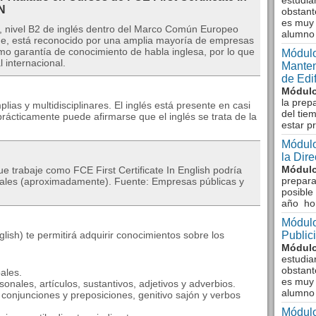
estudia
N
obstant
es muy 
lish, nivel B2 de inglés dentro del Marco Común Europeo
alumno
ge, está reconocido por una amplia mayoría de empresas
 garantía de conocimiento de habla inglesa, por lo que
Módulo
 internacional.
Manten
de Edi
Módulo
la prep
lias y multidisciplinares. El inglés está presente en casi
del tie
prácticamente puede afirmarse que el inglés se trata de la
estar p
Módulo
la Dir
Módulo
e trabaje como FCE First Certificate In English podría
prepara
nuales (aproximadamente). Fuente: Empresas públicas y
posible
año ho
Módulo
glish) te permitirá adquirir conocimientos sobre los
Public
Módulo
estudia
obstant
ales.
es muy 
nales, artículos, sustantivos, adjetivos y adverbios.
alumno
conjunciones y preposiciones, genitivo sajón y verbos
Módulo