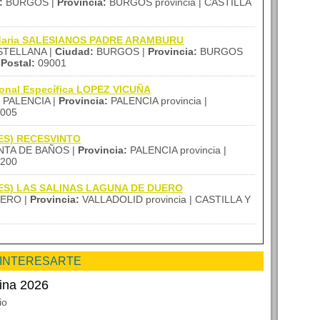
:
BURGOS |
Provincia:
BURGOS provincia | CASTILLA
undaria SALESIANOS PADRE ARAMBURU
STELLANA |
Ciudad:
BURGOS |
Provincia:
BURGOS
Postal:
09001
ional Específica LOPEZ VICUÑA
PALENCIA |
Provincia:
PALENCIA provincia |
005
(IES) RECESVINTO
TA DE BAÑOS |
Provincia:
PALENCIA provincia |
200
 (IES) LAS SALINAS LAGUNA DE DUERO
ERO |
Provincia:
VALLADOLID provincia | CASTILLA Y
 INTERESARTE
ina 2026
io