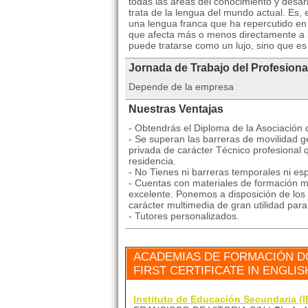
todas las áreas del conocimiento y desa
trata de la lengua del mundo actual. Es, e
una lengua franca que ha repercutido en 
que afecta más o menos directamente a 
puede tratarse como un lujo, sino que e
Jornada de Trabajo del Profesiona
Depende de la empresa
Nuestras Ventajas
- Obtendrás el Diploma de la Asociación
- Se superan las barreras de movilidad ge
privada de carácter Técnico profesional 
residencia.
- No Tienes ni barreras temporales ni esp
- Cuentas con materiales de formación mu
excelente. Ponemos a disposición de los 
carácter multimedia de gran utilidad par
- Tutores personalizados.
ACADEMIAS DE FORMACIÓN DÓ
FIRST CERTIFICATE IN ENGLIS
Instituto de Educación Secundaria