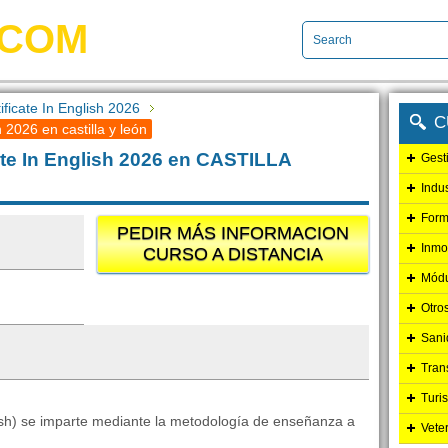
.COM
ificate In English 2026
C
 2026 en castilla y león
ate In English 2026 en CASTILLA
Gest
Indu
Form
PEDIR MÁS INFORMACION
Inmo
CURSO A DISTANCIA
Módu
Otro
Sani
Tran
Turi
glish) se imparte mediante la metodología de enseñanza a
Vete