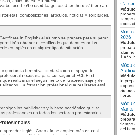
ivas, estilo directo e indirecto.
Captac
erbs, used to/be used to/ get used to/ there is/ there are,
Módulo
prepara
storietas, composiciones, artículos, noticias y solicitudes.
tiempo 
dedicad
Módulo
2026
Certificate In English) el alumno se prepara para superar
Módulo
 permitirán obtener el certificado que demuestra las
prepara
rte en Inglés en cualquier tipo de situación
alumno:
1 año 
Módulo
 experiencia formativa: contarás con el apoyo de
Audiov
 profesional necesaria para conseguir el FCE First
Módulo
os que realizarán el seguimiento de tu aprendizaje y de
la prep
ualizados. La formación profesional que realizarás está
dependi
Se pue
horas
Módulo
consigas las habilidades y la base académica que se
Manten
s profesionales en todos los sectores profesionales.
Módulo
prepara
Profesionales
tiempo 
del tie
e aprender inglés. Cada dí­a se emplea más en casi