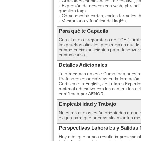
- Oraciones condicionales, de relativo, pas
- Expresión de deseos con wish, phrasal v
question tags.
- Cómo escribir cartas, cartas formales, hi
- Vocabulario y fonética del inglés.
Para qué te Capacita
Con el curso preparatorio de FCE ( First 
las pruebas oficiales presenciales que le
competencias suficientes para desenvolve
comunicativa.
Detalles Adicionales
Te ofrecemos en este Curso toda nuestra
Profesores especialistas en la formación
Certificate In English, de Tutores Expert
material educativo con los contenidos act
certificada por AENOR
Empleabilidad y Trabajo
Nuestros cursos están orientados a que 
exigen para que puedas alcanzar tus meta
Perspectivas Laborales y Salidas 
Hoy más que nunca resulta imprescindibl