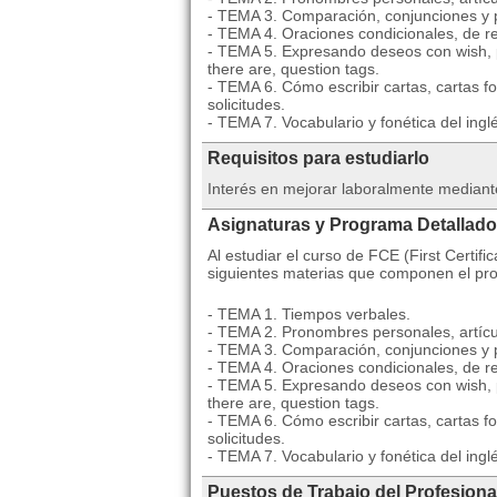
- TEMA 3. Comparación, conjunciones y p
- TEMA 4. Oraciones condicionales, de rela
- TEMA 5. Expresando deseos con wish, ph
there are, question tags.
- TEMA 6. Cómo escribir cartas, cartas for
solicitudes.
- TEMA 7. Vocabulario y fonética del ingl
Requisitos para estudiarlo
Interés en mejorar laboralmente mediant
Asignaturas y Programa Detallado
Al estudiar el curso de FCE (First Certifi
siguientes materias que componen el pr
- TEMA 1. Tiempos verbales.
- TEMA 2. Pronombres personales, artícul
- TEMA 3. Comparación, conjunciones y p
- TEMA 4. Oraciones condicionales, de rela
- TEMA 5. Expresando deseos con wish, ph
there are, question tags.
- TEMA 6. Cómo escribir cartas, cartas for
solicitudes.
- TEMA 7. Vocabulario y fonética del ingl
Puestos de Trabajo del Profesional