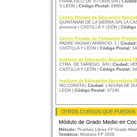
FRANCISCO DE VITORIA,S/N |
Ciudad
Y LEÓN |
Código Postal:
09006
Centro Privado de Educación Sec
QUINTANAR DE LA SIERRA,S/N LA CA
provincia | CASTILLA Y LEÓN |
Código 
Centro Privado de Formación Profes
PADRE HIGINIO APARICIO, 1 |
Ciudad:
CASTILLA Y LEÓN |
Código Postal:
34
Instituto de Educación Secundaria 
CTRA. DE TARIEGO, S/N |
Ciudad:
VEN
CASTILLA Y LEÓN |
Código Postal:
34
Instituto de Educación Secundaria
NO CONSTA |
Ciudad:
LAGUNA DE DU
LEÓN |
Código Postal:
47140
OTROS CURSOS QUE PUEDEN
Módulo de Grado Medio en Coc
Método:
Pruebas Libres FP Grado Med
Temática:
Módulos FP 2026