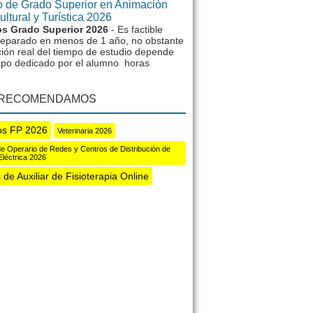
 de Grado Superior en Animación
ltural y Turística 2026
s Grado Superior 2026
- Es factible
reparado en menos de 1 año, no obstante
ción real del tiempo de estudio depende
mpo dedicado por el alumno horas
 RECOMENDAMOS
os FP 2026
Veterinaria 2026
e Operario de Redes y Centros de Distribución de
Eléctrica 2026
de Auxiliar de Fisioterapia Online