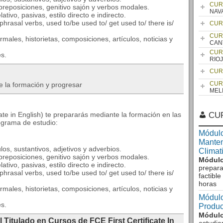
CUR
reposiciones, genitivo sajón y verbos modales.
NAV
tivo, pasivas, estilo directo e indirecto.
rasal verbs, used to/be used to/ get used to/ there is/
CUR
CUR
males, historietas, composiciones, artículos, noticias y
CAN
CUR
és.
RIO
CUR
CUR
e la formación y progresar
MEL
cate in English) te prepararás mediante la formación en las
CU
ograma de estudio:
Módulo
Manten
os, sustantivos, adjetivos y adverbios.
Climat
reposiciones, genitivo sajón y verbos modales.
Módulo
tivo, pasivas, estilo directo e indirecto.
prepara
rasal verbs, used to/be used to/ get used to/ there is/
factibl
horas
males, historietas, composiciones, artículos, noticias y
Módulo
és.
Produc
Módulo
 Titulado en Cursos de FCE First Certificate In