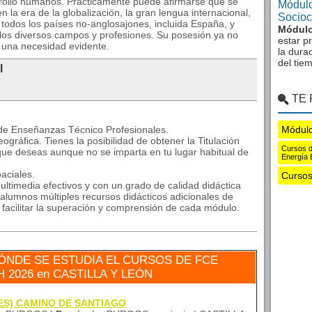
rrollo humanos. Prácticamente puede afirmarse que se
Módulo
n la era de la globalización, la gran lengua internacional,
Sociocu
todos los paí­ses no-anglosajones, incluida España, y
Módulo
los diversos campos y profesiones. Su posesión ya no
estar p
s una necesidad evidente.
la dura
del tie
l
TE
 de Enseñanzas Técnico Profesionales.
Módul
ográfica. Tienes la posibilidad de obtener la Titulación
Cursos d
que deseas aunque no se imparta en tu lugar habitual de
Energía 
aciales.
Cursos 
ltimedia efectivos y con un grado de calidad didáctica
alumnos múltiples recursos didácticos adicionales de
a facilitar la superación y comprensión de cada módulo.
NDE SE ESTUDIA EL CURSOS DE FCE
H 2026 en CASTILLA Y LEÓN
 (IES) CAMINO DE SANTIAGO