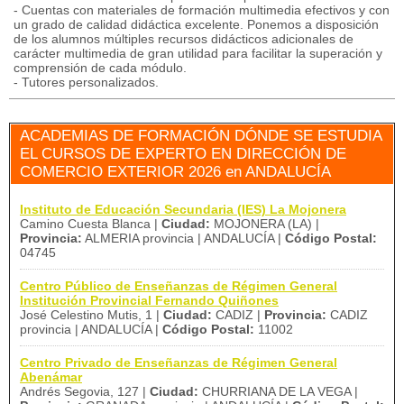
- Cuentas con materiales de formación multimedia efectivos y con
un grado de calidad didáctica excelente. Ponemos a disposición
de los alumnos múltiples recursos didácticos adicionales de
carácter multimedia de gran utilidad para facilitar la superación y
comprensión de cada módulo.
- Tutores personalizados.
ACADEMIAS DE FORMACIÓN DÓNDE SE ESTUDIA
EL CURSOS DE EXPERTO EN DIRECCIÓN DE
COMERCIO EXTERIOR 2026 en ANDALUCÍA
Instituto de Educación Secundaria (IES) La Mojonera
Camino Cuesta Blanca |
Ciudad:
MOJONERA (LA) |
Provincia:
ALMERIA provincia | ANDALUCÍA |
Código Postal:
04745
Centro Público de Enseñanzas de Régimen General
Institución Provincial Fernando Quiñones
José Celestino Mutis, 1 |
Ciudad:
CADIZ |
Provincia:
CADIZ
provincia | ANDALUCÍA |
Código Postal:
11002
Centro Privado de Enseñanzas de Régimen General
Abenámar
Andrés Segovia, 127 |
Ciudad:
CHURRIANA DE LA VEGA |