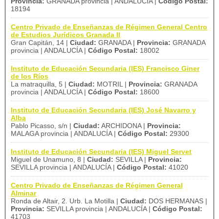
Provincia:
GRANADA provincia | ANDALUCÍA |
Código Postal:
18194
Centro Privado de Enseñanzas de Régimen General Centro
de Estudios Jurídicos Granada II
Gran Capitán, 14 |
Ciudad:
GRANADA |
Provincia:
GRANADA
provincia | ANDALUCÍA |
Código Postal:
18002
Instituto de Educación Secundaria (IES) Francisco Giner
de los Ríos
La matraquilla, 5 |
Ciudad:
MOTRIL |
Provincia:
GRANADA
provincia | ANDALUCÍA |
Código Postal:
18600
Instituto de Educación Secundaria (IES) José Navarro y
Alba
Pablo Picasso, s/n |
Ciudad:
ARCHIDONA |
Provincia:
MALAGA provincia | ANDALUCÍA |
Código Postal:
29300
Instituto de Educación Secundaria (IES) Miguel Servet
Miguel de Unamuno, 8 |
Ciudad:
SEVILLA |
Provincia:
SEVILLA provincia | ANDALUCÍA |
Código Postal:
41020
Centro Privado de Enseñanzas de Régimen General
Alminar
Ronda de Altair, 2. Urb. La Motilla |
Ciudad:
DOS HERMANAS |
Provincia:
SEVILLA provincia | ANDALUCÍA |
Código Postal:
41703