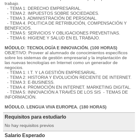
trabajo.
- TEMA 1: DERECHO EMPRESARIAL.
- TEMA 2. IMPUESTOS SOBRE SOCIEDADES.
- TEMA 3. ADMINISTRACIÓN DE PERSONAL.
- TEMA 4. POLITICA DE RETRIBUCIÓN, COMPENSACIÓN Y
BENEFICIOS.
- TEMA 5: SERVICIOS Y OBLIGACIONES PREVENTIVAS.
- TEMA 6: HIGIENE Y SALUD EN EL TRABAJO.
MÓDULO: TECNOLOGÍA E INNOVACIÓN. (100 HORAS)
OBJETIVO: Proveer al alumnado de conocimientos específicos
sobre los sistemas de gestión empresarial y la implantación de
las nuevas tecnologías en Internet como un generador de
negocios.
- TEMA 1: I.T. Y LA GESTIÓN EMPRESARIAL.
- TEMA 2: HISTORIA Y EVOLUCIÓN RECIENTE DE INTERNET.
- TEMA 3: E-BUSINESS.
- TEMA 4: PROMOCIÓN EN INTERNET. MARKETING DIGITAL.
- TEMA 5: INNOVACIÓN A TRAVÉS DE LOS SIS - TEMAS DE
INFORMACIÓN.
MÓDULO. LENGUA VIVA EUROPEA. (180 HORAS)
Requisitos para estudiarlo
No hay requisitos previos
Salario Esperado