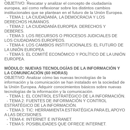
OBJETIVO: Rescatar y analizar el concepto de ciudadanía
europea, así como reflexionar sobre los distintos cambios
institucionales que se plantean en el futuro de la Unión Europea.
- TEMA 1: LA CIUDADANÍA, LA DEMOCRACIA Y LOS
DERECHOS HUMANOS.
- TEMA 2: LA CIUDADANÍA EUROPEA: DERECHOS Y
DEBERES.
- TEMA 3: LOS RECURSOS O PROCESOS JUDICIALES DE
LOS CIUDADANOS EUROPEOS.
- TEMA 4: LOS CAMBIOS INSTITUCIONALES: EL FUTURO DE
LA UNIÓN EUROPEA.
- TEMA 5: EL COMITÉ ECONÓMICO Y POLÍTICO DE LA UNIÓN
EUROPEA.
MÓDULO: NUEVAS TECNOLOGÍAS DE LA INFORMACIÓN Y
LA COMUNICACIÓN (60 HORAS)
OBJETIVO: Analizar cómo las nuevas tecnologías de la
información y la comunicación se han instalado en la sociedad de
la Unión Europea. Adquirir conocimientos básicos sobre nuevas
tecnologías de la información y la comunicación.
- TEMA 1: EL CONTROL ESTRATÉGICO DE LA INFORMACIÓN.
- TEMA 2: FUENTES DE INFORMACIÓN Y CONTROL
ESTRATÉGICO DE LA INFORMACIÓN.
- TEMA 3: TIC: HERRAMIENTA ESTRATÉGICA PARA EL APOYO
A LAS DECISIONES.
- TEMA 4: INTERNET E INTRANET.
- TEMA 5: POSIBILIDADES QUE OFRECE INTERNET.