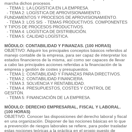
marcha dichos procesos.
- TEMA 1: LA LOGÍSTICA EN LA EMPRESA.
- TEMA 2: LOGÍSTICA DE APROVISIONAMIENTO.
FUNDAMENTOS Y PROCESOS DE APROVISIONAMIENTO.
- TEMA 3: LOS SIS - TEMAS PRODUCTIVOS. COMPONENTES
Y TIPOS DE PROCESOS PRODUCTIVOS.
- TEMA 4: LOGÍSTICA DE DISTRIBUCIÓN.
- TEMA 5: CALIDAD LOGÍSTICA.
MÓDULO: CONTABILIDAD Y FINANZAS. (100 HORAS)
OBJETIVO: Adquirir los principales conceptos básicos referidos al
manejo contable de la empresa, para ser capaz de interpretar los
estados financieros de la misma, así como ser capaces de llevar
a cabo las principales acciones referidas a la financiación de la
empresa y gestión de costes y presupuestos.
- TEMA 1: CONTABILIDAD Y FINANZAS PARA DIRECTIVOS.
- TEMA 2. CONTABILIDAD FINANCIERA.
- TEMA 3. SOLVENCIA Y RENTABILIDAD.
- TEMA 4. PRESUPUESTOS, COSTES Y CONTROL DE
GESITÓN.
- TEMA 5: FINANCIACIÓN DE LA EMPRESA.
MÓDULO: DERECHO EMPRESARIAL, FISCAL Y LABORAL.
(100 HORAS)
OBJETIVO. Conocer las disposiciones del derecho laboral y fiscal
en una organización. Disponer de las nociones básicas en lo que
a prevención de riesgos laborales se refiere, para poder trasladar
estas nociones teóricas a la práctica en el propio puesto de