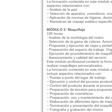
La formación contenida en este módulo se
aspectos relacionados con:
− Análisis de la piel.
− Selección de aparatos, cosméticos, mate
− Aplicación de normas de higiene, desinf
− Maniobras de masaje estético específic
MÓDULO 2: Maquillaje
105 horas
- Análisis de la morfología del rostro
- Selección de la gama de colores. Armon
- Propuesta y ejecución de cejas y pest
- Preparación del espacio de trabajo. Or
- Ejecución de procedimientos de maquill
- Asesoramiento y calidad del servicio
Este módulo profesional contiene la for
realizar maquillajes personalizados.
La formación contenida en este módulo se
incluye aspectos relacionados con:
− Puesta a punto del lugar de trabajo.
− Ejecución y control del proceso product
− Control del producto durante el proces
− Preparación de bocetos para propuesta
− Preparación de cosméticos.
− Preparación, uso y mantenimiento del 
− Elaboración de diferentes tipos de maqu
− Terminación y presentación del maquill
− Fotografía y grabación del mismo.