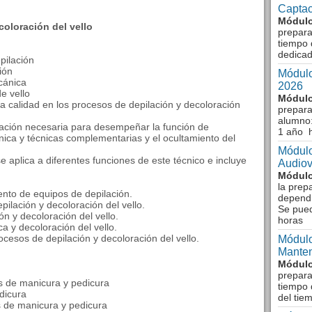
Captac
Módulo
oloración del vello
prepara
tiempo 
dedicad
epilación
ión
Módulo
cánica
2026
e vello
Módulo
la calidad en los procesos de depilación y decoloración
prepara
alumno:
mación necesaria para desempeñar la función de
1 año 
ánica y técnicas complementarias y el ocultamiento del
Módulo
 aplica a diferentes funciones de este técnico e incluye
Audiov
Módulo
la prep
ento de equipos de depilación.
dependi
epilación y decoloración del vello.
Se pue
n y decoloración del vello.
horas
a y decoloración del vello.
ocesos de depilación y decoloración del vello.
Módulo
Manten
Módulo
prepara
os de manicura y pedicura
tiempo 
dicura
del tie
s de manicura y pedicura