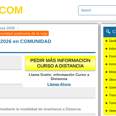
.COM
leza 2026
C
munidad autónoma de la rioja
za 2026 en COMUNIDAD
Gest
Indu
Form
PEDIR MÁS INFORMACION
Inmo
CURSO A DISTANCIA
Módu
Llama Gratis: información Curso a
Distancia
Otro
Llamar Ahora
Sani
Tran
Turi
e mediante la modalidad de enseñanza a Distancia
Vete