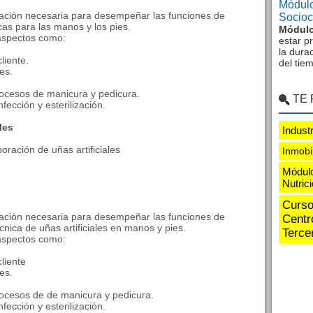
Módulo
mación necesaria para desempeñar las funciones de
Sociocu
icas para las manos y los pies.
Módulo
 aspectos como:
estar p
la dura
liente.
del tie
es.
 procesos de manicura y pedicura.
TE
fección y esterilización.
les
Indust
oración de uñas artificiales
Inmobi
Módulo
Nutric
Curso
mación necesaria para desempeñar las funciones de
Centr
cnica de uñas artificiales en manos y pies.
Terce
 aspectos como:
liente
es.
 procesos de de manicura y pedicura.
fección y esterilización.