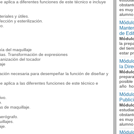
estudia
 aplica a diferentes funciones de este técnico e incluye
obstant
es muy 
alumno
riales y útiles.
ección y esterilización.
Módulo
o.
Manten
de Edi
Módulo
la prep
del tie
ía del maquillaje
estar p
añas. Transformación de expresiones
ganización del tocador
Módulo
aje
la Dir
Módulo
mación necesaria para desempeñar la función de diseñar y
prepara
posible
 aplica a las diferentes funciones de este técnico e
año ho
Módulo
ivo.
Public
o.
Módulo
s de maquillaje.
estudia
obstant
aerógrafo.
es muy 
illajes.
alumno
aje.
Módulo