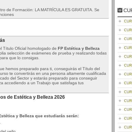
entro de Formación: LA MATRÍCULA ES GRATUITA. Se
CU
enciones
CUR
CUR
CUR
rás
CUR
el Título Oficial homologado de
FP Estética y Belleza
lia selección de exámenes de prueba y realizando todas
CUR
 para que lo consigas.
CUR
que hemos preparado para ti, conseguirás el Título del
urso te convertirás en una persona altamente cualificada
CUR
icado del Sector y estarás preparado para conseguir
za accediendo a un Trabajo que satisfaga tus
CUR
CUR
os de Estética y Belleza 2026
CUR
CUR
tética y Belleza que estudiarás serán:
CUR
.
CUR
el vello.