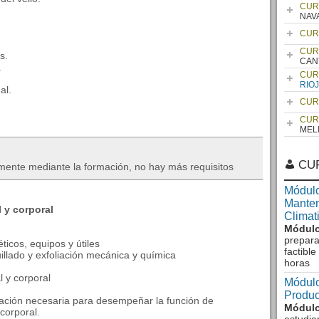
CUR
NAV
CUR
CUR
s.
CAN
.
CUR
RIO
al.
CUR
.
CUR
MEL
CU
mente mediante la formación, no hay más requisitos
Módulo
Manten
 y corporal
Climat
Módulo
prepara
ticos, equipos y útiles
factibl
illado y exfoliación mecánica y química
horas
l y corporal
Módulo
Produc
mación necesaria para desempeñar la función de
Módulo
 corporal.