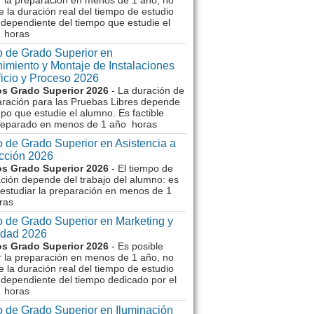
r la preparación en menos de 1 año, no
e la duración real del tiempo de estudio
dependiente del tiempo que estudie el
 horas
 de Grado Superior en
imiento y Montaje de Instalaciones
ficio y Proceso 2026
s Grado Superior 2026
- La duración de
aración para las Pruebas Libres depende
mpo que estudie el alumno. Es factible
reparado en menos de 1 año horas
 de Grado Superior en Asistencia a
ección 2026
s Grado Superior 2026
- El tiempo de
ción depende del trabajo del alumno: es
 estudiar la preparación en menos de 1
ras
 de Grado Superior en Marketing y
idad 2026
s Grado Superior 2026
- Es posible
r la preparación en menos de 1 año, no
e la duración real del tiempo de estudio
dependiente del tiempo dedicado por el
 horas
 de Grado Superior en Iluminación