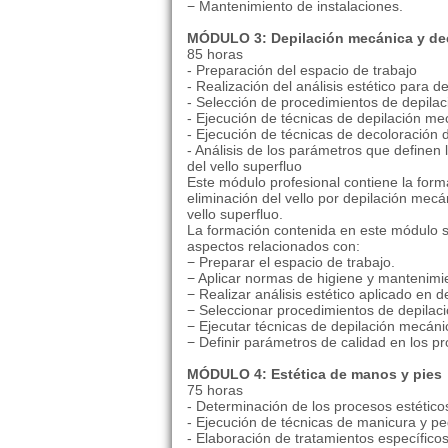
− Mantenimiento de instalaciones.
MÓDULO 3: Depilación mecánica y dec
85 horas
- Preparación del espacio de trabajo
- Realización del análisis estético para d
- Selección de procedimientos de depilac
- Ejecución de técnicas de depilación me
- Ejecución de técnicas de decoloración d
- Análisis de los parámetros que definen 
del vello superfluo
Este módulo profesional contiene la for
eliminación del vello por depilación mec
vello superfluo.
La formación contenida en este módulo se
aspectos relacionados con:
− Preparar el espacio de trabajo.
− Aplicar normas de higiene y mantenimi
− Realizar análisis estético aplicado en d
− Seleccionar procedimientos de depilació
− Ejecutar técnicas de depilación mecánic
− Definir parámetros de calidad en los pr
MÓDULO 4: Estética de manos y pies
75 horas
- Determinación de los procesos estétic
- Ejecución de técnicas de manicura y pe
- Elaboración de tratamientos específico