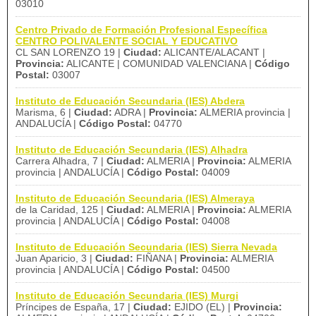
03010
Centro Privado de Formación Profesional Específica
CENTRO POLIVALENTE SOCIAL Y EDUCATIVO
CL SAN LORENZO 19 |
Ciudad:
ALICANTE/ALACANT |
Provincia:
ALICANTE | COMUNIDAD VALENCIANA |
Código
Postal:
03007
Instituto de Educación Secundaria (IES) Abdera
Marisma, 6 |
Ciudad:
ADRA |
Provincia:
ALMERIA provincia |
ANDALUCÍA |
Código Postal:
04770
Instituto de Educación Secundaria (IES) Alhadra
Carrera Alhadra, 7 |
Ciudad:
ALMERIA |
Provincia:
ALMERIA
provincia | ANDALUCÍA |
Código Postal:
04009
Instituto de Educación Secundaria (IES) Almeraya
de la Caridad, 125 |
Ciudad:
ALMERIA |
Provincia:
ALMERIA
provincia | ANDALUCÍA |
Código Postal:
04008
Instituto de Educación Secundaria (IES) Sierra Nevada
Juan Aparicio, 3 |
Ciudad:
FIÑANA |
Provincia:
ALMERIA
provincia | ANDALUCÍA |
Código Postal:
04500
Instituto de Educación Secundaria (IES) Murgi
Príncipes de España, 17 |
Ciudad:
EJIDO (EL) |
Provincia: