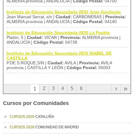
ALMERIA provincia | ANDALUCÍA |
Código Postal:
04700
Instituto de Educación Secundaria (IES) Juan Goytisolo
Joan Manuel Serrat, s/n |
Ciudad:
CARBONERAS |
Provincia:
ALMERIA provincia | ANDALUCÍA |
Código Postal:
04140
Instituto de Educación Secundaria (IES) La Puebla
Platón, 5 |
Ciudad:
VICAR |
Provincia:
ALMERIA provincia |
ANDALUCÍA |
Código Postal:
04738
Instituto de Educación Secundaria (IES) ISABEL DE
CASTILLA
P.DE S.ROQUE,S/N |
Ciudad:
AVILA |
Provincia:
AVILA
provincia | CASTILLA Y LEÓN |
Código Postal:
05003
›
»
2
3
4
5
6
1
Cursos por Comunidades
CURSOS 2026
CATALUÑA
CURSOS 2026
COMUNIDAD DE MADRID