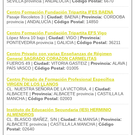
SEVILLA provincia | ANDALUCÍA |
Código Postal:
6670
Centro Formación Fundación Tripartita IFES BAENA
Pasaje Recoletos 3 |
Ciudad:
BAENA |
Provincia:
CORDOBA
provincia | ANDALUCÍA |
Código Postal:
14850
Centro Formación Fundación Tripartita EFS Vigo
López Mora 10 bajo |
Ciudad:
VIGO |
Provincia:
PONTEVEDRA provincia | GALICIA |
Código Postal:
36211
Centro Privado con varias Enseñanzas de Régimen
General SAGRADO CORAZON CARMELITAS
FUEROS 49 |
Ciudad:
VITORIA GASTEIZ |
Provincia:
ALAVA |
PAÍS VASCO |
Código Postal:
01005
Centro Privado de Formación Profesional Específica
VIRGEN DE LOS LLANOS
CL. NUESTRA SEÑORA DE LA VICTORIA, 4 |
Ciudad:
ALBACETE |
Provincia:
ALBACETE provincia | CASTILLA LA
MANCHA |
Código Postal:
02003
Instituto de Educación Secundaria (IES) HERMINIO
ALMENDROS
CL. BLASCO IBAÑEZ, S/N |
Ciudad:
ALMANSA |
Provincia:
ALBACETE provincia | CASTILLA LA MANCHA |
Código
Postal:
02640