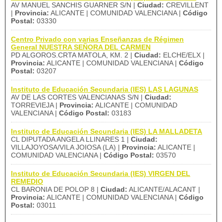
AV MANUEL SANCHIS GUARNER S/N |
Ciudad:
CREVILLENT
|
Provincia:
ALICANTE | COMUNIDAD VALENCIANA |
Código
Postal:
03330
Centro Privado con varias Enseñanzas de Régimen
General NUESTRA SEÑORA DEL CARMEN
PD ALGOROS.CRTA MATOLA, KM. 2 |
Ciudad:
ELCHE/ELX |
Provincia:
ALICANTE | COMUNIDAD VALENCIANA |
Código
Postal:
03207
Instituto de Educación Secundaria (IES) LAS LAGUNAS
AV DE LAS CORTES VALENCIANAS S/N |
Ciudad:
TORREVIEJA |
Provincia:
ALICANTE | COMUNIDAD
VALENCIANA |
Código Postal:
03183
Instituto de Educación Secundaria (IES) LA MALLADETA
CL DIPUTADA ANGELA LLINARES 1 |
Ciudad:
VILLAJOYOSA/VILA JOIOSA (LA) |
Provincia:
ALICANTE |
COMUNIDAD VALENCIANA |
Código Postal:
03570
Instituto de Educación Secundaria (IES) VIRGEN DEL
REMEDIO
CL BARONIA DE POLOP 8 |
Ciudad:
ALICANTE/ALACANT |
Provincia:
ALICANTE | COMUNIDAD VALENCIANA |
Código
Postal:
03011