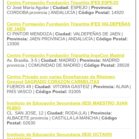
Centro Formación Fundación Tripartita IFES ESPEJO
C/ José María Aguilar |
Ciudad:
ESPEJO |
Provincia:
CORDOBA provincia | ANDALUCÍA |
Código Postal:
14920
Centro Formación Fundación Tripartita IFES VALDEPEÑAS
DE JAEN
C/ PINTOR MENDOZA |
Ciudad:
VALDEPEÑAS DE JAEN |
Provincia:
JAEN PROVINCIA | ANDALUCÍA |
Código Postal:
13300
Centro Formación Fundación Tripartita IngeCon Madrid
Av. Brasilia, 3-5 |
Ciudad:
MADRID |
Provincia:
MADRID
provincia | COMUNIDAD DE MADRID |
Código Postal:
28028
Centro Privado con varias Enseñanzas de Régimen
General SAGRADO CORAZON CARMELITAS
FUEROS 49 |
Ciudad:
VITORIA GASTEIZ |
Provincia:
ALAVA |
PAÍS VASCO |
Código Postal:
01005
Instituto de Educación Secundaria (IES) MAESTRO JUAN
RUBIO
CL. SAN JOSE, 12 |
Ciudad:
RODA (LA) |
Provincia:
ALBACETE provincia | CASTILLA LA MANCHA |
Código
Postal:
02630
Instituto de Educación Secundaria (IES) OCTAVIO