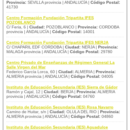
Provincia:
SEVILLA provincia | ANDALUCÍA |
Código Postal:
41730
Centro Formación Fundación Tripartita IFES
POZOBLANCO
C/ Feria, 6 |
Ciudad:
POZOBLANCO |
Provincia:
CORDOBA
provincia | ANDALUCÍA |
Código Postal:
14001
Centro Formación Fundación Tripartita IFES NERJA
C/ CHAPARIL EDF CORDOBA |
Ciudad:
NERJA |
Provincia:
MALAGA provincia | ANDALUCÍA |
Código Postal:
29780
Centro Privado de Enseñanzas de Régimen General La
Salle Virgen del Mar
Federico García Lorca, 60 |
Ciudad:
ALMERIA |
Provincia:
ALMERIA provincia | ANDALUCÍA |
Código Postal:
04005
Instituto de Educación Secundaria (IES) Sierra de Gádor
Ramón y Cajal, 12 |
Ciudad:
BERJA |
Provincia:
ALMERIA
provincia | ANDALUCÍA |
Código Postal:
04760
Instituto de Educación Secundaria (IES) Rosa Navarro
Camino de Huitar, s/n |
Ciudad:
OLULA DEL RIO |
Provincia:
ALMERIA provincia | ANDALUCÍA |
Código Postal:
04860
Instituto de Educación Secundaria (IES) Aguadulce