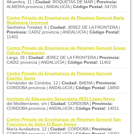
Alhambra, 11 |
Ciudad:
ROQUETAS DE MAR |
Provincia:
ALMERIA provincia | ANDALUCÍA |
Código Postal:
04720
Centro Privado de Enseñanzas de Régimen General María
Medianera Universal
Santísima Trinidad, 6 |
Ciudad:
JEREZ DE LA FRONTERA |
Provincia:
CADIZ provincia | ANDALUCÍA |
Código Postal:
11402
Centro Privado de Enseñanzas de Régimen General Grupo
Gálvez Peluqueros
Larga, 26 |
Ciudad:
JEREZ DE LA FRONTERA |
Provincia:
CADIZ provincia | ANDALUCÍA |
Código Postal:
11402
Centro Privado de Enseñanzas de Régimen General
Espíritu Santo
Fernández de Córdoba, 12 |
Ciudad:
BAENA |
Provincia:
CORDOBA provincia | ANDALUCÍA |
Código Postal:
14850
Instituto de Educación Secundaria (IES) López Neyra
del Mediterráneo, s/n |
Ciudad:
CORDOBA |
Provincia:
CORDOBA provincia | ANDALUCÍA |
Código Postal:
14011
Centro Privado de Enseñanzas de Régimen General San
Francisco de Sales El Buen Amigo
María Auxiliadora, 12 |
Ciudad:
CORDOBA |
Provincia:
CORDOBA provincia | ANDALUCÍA |
Código Postal:
14002