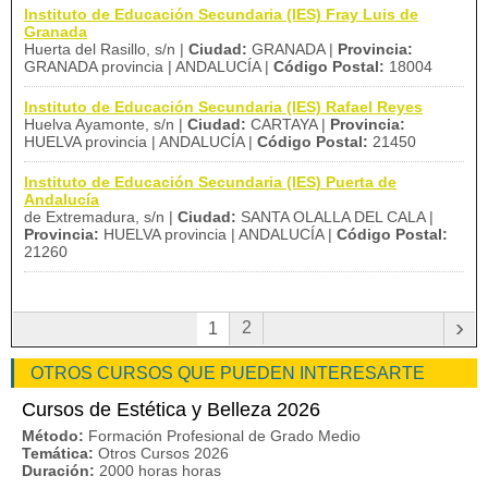
Instituto de Educación Secundaria (IES) Fray Luis de
Granada
Huerta del Rasillo, s/n |
Ciudad:
GRANADA |
Provincia:
GRANADA provincia | ANDALUCÍA |
Código Postal:
18004
Instituto de Educación Secundaria (IES) Rafael Reyes
Huelva Ayamonte, s/n |
Ciudad:
CARTAYA |
Provincia:
HUELVA provincia | ANDALUCÍA |
Código Postal:
21450
Instituto de Educación Secundaria (IES) Puerta de
Andalucía
de Extremadura, s/n |
Ciudad:
SANTA OLALLA DEL CALA |
Provincia:
HUELVA provincia | ANDALUCÍA |
Código Postal:
21260
›
2
1
OTROS CURSOS QUE PUEDEN INTERESARTE
Cursos de Estética y Belleza 2026
Método:
Formación Profesional de Grado Medio
Temática:
Otros Cursos 2026
Duración:
2000 horas horas