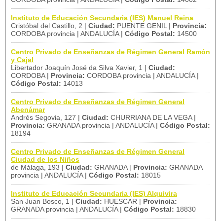
Instituto de Educación Secundaria (IES) Manuel Reina
Cristóbal del Castillo, 2 |
Ciudad:
PUENTE GENIL |
Provincia:
CORDOBA provincia | ANDALUCÍA |
Código Postal:
14500
Centro Privado de Enseñanzas de Régimen General Ramón
y Cajal
Libertador Joaquín José da Silva Xavier, 1 |
Ciudad:
CORDOBA |
Provincia:
CORDOBA provincia | ANDALUCÍA |
Código Postal:
14013
Centro Privado de Enseñanzas de Régimen General
Abenámar
Andrés Segovia, 127 |
Ciudad:
CHURRIANA DE LA VEGA |
Provincia:
GRANADA provincia | ANDALUCÍA |
Código Postal:
18194
Centro Privado de Enseñanzas de Régimen General
Ciudad de los Niños
de Málaga, 193 |
Ciudad:
GRANADA |
Provincia:
GRANADA
provincia | ANDALUCÍA |
Código Postal:
18015
Instituto de Educación Secundaria (IES) Alquivira
San Juan Bosco, 1 |
Ciudad:
HUESCAR |
Provincia:
GRANADA provincia | ANDALUCÍA |
Código Postal:
18830