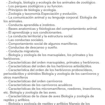
- Zoología, biología y ecología de los animales de zoológico.
- Los parques zoológicos y su funcion.
- Principios de biologia y ecologia.
- Zoologia y taxonomia.Especiación y evolución.
- La comunicación animal y su lenguaje corporal. Etología de
los animales.
- Conducta aprendida e instintos.
- Bases anatomicas y fisiologicas del comportamiento animal.
- El aprendizaje y sus condicionantes.
- La conducta territorial y la estructura social.
- Las conductas sociales.
- Comportamiento social de algunos mamíferos.
- Conductas de descanso y sueño.
- Conducta migratoria.
- Biología y zoología de los marsupiales, los primates y los
herbívoros.
- Características del orden marsupiales, primates y herbívoros.
- Características del orden de los herbívoros artiodáctilos.
- Característica del orden de los herbívoros proboscídeos,
perisodáctilos y sirénidos Biología y zoología de los carnívoros y
otros mamíferos
- Características del orden carnívoros
- Características de los carnívoros acuáticos
- Características de los micromamíferos, roedores, insectívoros,
etc. Biología y zoología de las aves.
- Características de la clase de aves Biología y zoología de
reptiles y anfibios.
- Biología y zoología de reptiles y anfibios Manejo de los