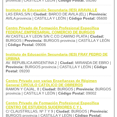
provincia | CASTILLA Y LEÓN |
Código Postal:
05260
Instituto de Educación Secundaria (IES) ARAVALLE
LAS ERAS,S/N |
Ciudad:
BARCO DE AVILA (EL) |
Provincia:
AVILA provincia | CASTILLA Y LEÓN |
Código Postal:
05600
Centro Privado de Formación Profesional Específica
FEDERAC.EMPRESARIAL COMERCIO DE BURGOS
AV.CASTILLA Y LEON S/N C.CO.CAMINO PLATA |
Ciudad:
BURGOS |
Provincia:
BURGOS provincia | CASTILLA Y LEÓN
|
Código Postal:
09006
Instituto de Educación Secundaria (IES) FRAY PEDRO DE
URBINA
AV. REPUBLICA ARGENTINA 2 |
Ciudad:
MIRANDA DE EBRO |
Provincia:
BURGOS provincia | CASTILLA Y LEÓN |
Código
Postal:
09200
Centro Privado con varias Enseñanzas de Régimen
General CIRCULO CATOLICO DE OBREROS
RAMON Y CAJAL, 8 |
Ciudad:
BURGOS |
Provincia:
BURGOS
provincia | CASTILLA Y LEÓN |
Código Postal:
09002
Centro Privado de Formación Profesional Específica
CENTRO DE ESTUDIOS SUOERIORES C Y L
C/ CLAUSTRILLAS, Nº 7 Y 9 |
Ciudad:
BURGOS |
Provincia:
BURGOS provincia | CASTILLA Y LEÓN |
Código Postal: