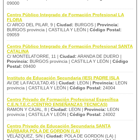
09000
Centro Público Integrado de Formación Profesional LA
FLORA
C/ ARCO DEL PILAR, 9 |
Ciudad:
BURGOS |
Provincia:
BURGOS provincia | CASTILLA Y LEÓN |
Código Postal:
09059
Centro Público Integrado de Formación Profesional SANTA
CATALINA
C/ MONTELATORRE, 11 |
Ciudad:
ARANDA DE DUERO |
Provincia:
BURGOS provincia | CASTILLA Y LEÓN |
Código
Postal:
09400
Instituto de Educación Secundaria (IES) PADRE ISLA
AV.DE LA FACULTAD,45 |
Ciudad:
LEON |
Provincia:
LEON
provincia | CASTILLA Y LEÓN |
Código Postal:
24004
Centro Privado de Formación Profesional Específica
C.E.N.T.E.C.(CENTRO ENSEÑANZAS TECNICAS)
RAMON Y CAJAL, 8 |
Ciudad:
LEON |
Provincia:
LEON
provincia | CASTILLA Y LEÓN |
Código Postal:
24002
Centro Privado de Educación Secundaria SANTA
BÁRBARA POLA DE GORDON (LA)
VELÁZQUEZ, S/N |
Ciudad:
POLA DE GORDON (LA) |