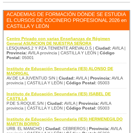
ACADEMIAS DE FORMACIÓN DÓNDE SE ESTUDIA
EL CURSOS DE COCINERO PROFESIONAL 2026 en
CASTILLA Y LEÓN
Centro Privado con varias Enseñanzas de Régimen
General ASUNCION DE NUESTRA SEÑORA
LESQUINAS,2 Y PZA.TENIENTE AREVALO,5 |
Ciudad:
AVILA |
Provincia:
AVILA provincia | CASTILLA Y LEÓN |
Código
Postal:
05001
Instituto de Educación Secundaria (IES) ALONSO DE
MADRIGAL
AV.DE LA JUVENTUD S/N |
Ciudad:
AVILA |
Provincia:
AVILA
provincia | CASTILLA Y LEÓN |
Código Postal:
05003
Instituto de Educación Secundaria (IES) ISABEL DE
CASTILLA
P.DE S.ROQUE,S/N |
Ciudad:
AVILA |
Provincia:
AVILA
provincia | CASTILLA Y LEÓN |
Código Postal:
05003
Instituto de Educación Secundaria (IES) HERMENEGILDO
MARTIN BORRO
URB. EL MANCHO |
Ciudad:
CEBREROS |
Provincia:
AVILA