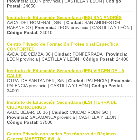
Provincia:
LEON provincia | CASTILLA Y LEÓN |
Código
Postal:
24650
Instituto de Educación Secundaria (IES) SAN ANDRÉS
AVDA. DEL ROMERAL, S/N. |
Ciudad:
SAN ANDRES DEL
RABANEDO |
Provincia:
LEON provincia | CASTILLA Y LEÓN |
Código Postal:
24010
Centro Privado de Formación Profesional Específica
CONFORTEC
AVDA. DE CEMBA, 98 |
Ciudad:
PONFERRADA |
Provincia:
LEON provincia | CASTILLA Y LEÓN |
Código Postal:
24400
Instituto de Educación Secundaria (IES) VIRGEN DE LA
CALLE
CTRA. DE SANTANDER, S/N |
Ciudad:
PALENCIA |
Provincia:
PALENCIA provincia | CASTILLA Y LEÓN |
Código Postal:
34001
Instituto de Educación Secundaria (IES) TIERRA DE
CIUDAD RODRIGO
AV.DE BEJAR, 10 36 |
Ciudad:
CIUDAD RODRIGO |
Provincia:
SALAMANCA provincia | CASTILLA Y LEÓN |
Código Postal:
37500
Centro Privado con varias Enseñanzas de Régimen
General MAESTRO AVILA