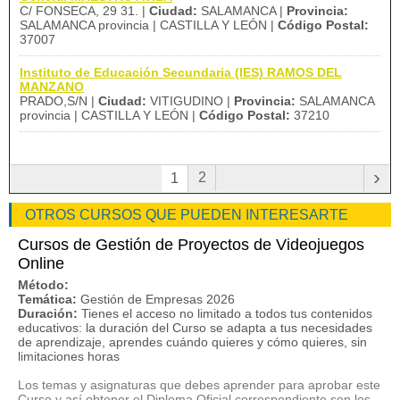
C/ FONSECA, 29 31. |
Ciudad:
SALAMANCA |
Provincia:
SALAMANCA provincia | CASTILLA Y LEÓN |
Código Postal:
37007
Instituto de Educación Secundaria (IES) RAMOS DEL
MANZANO
PRADO,S/N |
Ciudad:
VITIGUDINO |
Provincia:
SALAMANCA
provincia | CASTILLA Y LEÓN |
Código Postal:
37210
›
2
1
OTROS CURSOS QUE PUEDEN INTERESARTE
Cursos de Gestión de Proyectos de Videojuegos
Online
Método:
Temática:
Gestión de Empresas 2026
Duración:
Tienes el acceso no limitado a todos tus contenidos
educativos: la duración del Curso se adapta a tus necesidades
de aprendizaje, aprendes cuándo quieres y cómo quieres, sin
limitaciones horas
Los temas y asignaturas que debes aprender para aprobar este
Curso y así obtener el Diploma Oficial correspondiente son los