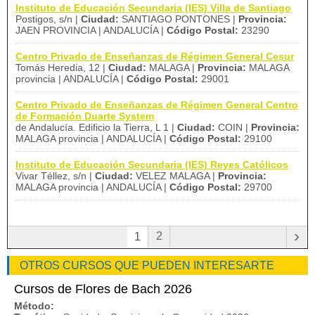
Instituto de Educación Secundaria (IES) Villa de Santiago
Postigos, s/n |
Ciudad:
SANTIAGO PONTONES |
Provincia:
JAEN PROVINCIA | ANDALUCÍA |
Código Postal:
23290
Centro Privado de Enseñanzas de Régimen General Cesur
Tomás Heredia, 12 |
Ciudad:
MALAGA |
Provincia:
MALAGA
provincia | ANDALUCÍA |
Código Postal:
29001
Centro Privado de Enseñanzas de Régimen General Centro
de Formación Duarte System
de Andalucía. Edificio la Tierra, L 1 |
Ciudad:
COIN |
Provincia:
MALAGA provincia | ANDALUCÍA |
Código Postal:
29100
Instituto de Educación Secundaria (IES) Reyes Católicos
Vivar Téllez, s/n |
Ciudad:
VELEZ MALAGA |
Provincia:
MALAGA provincia | ANDALUCÍA |
Código Postal:
29700
›
2
1
OTROS CURSOS QUE PUEDEN INTERESARTE
Cursos de Flores de Bach 2026
Método: