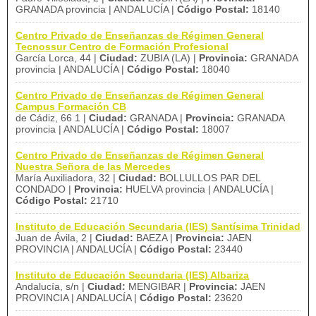
GRANADA provincia | ANDALUCÍA |
Código Postal:
18140
Centro Privado de Enseñanzas de Régimen General
Tecnossur Centro de Formación Profesional
García Lorca, 44 |
Ciudad:
ZUBIA (LA) |
Provincia:
GRANADA
provincia | ANDALUCÍA |
Código Postal:
18040
Centro Privado de Enseñanzas de Régimen General
Campus Formación CB
de Cádiz, 66 1 |
Ciudad:
GRANADA |
Provincia:
GRANADA
provincia | ANDALUCÍA |
Código Postal:
18007
Centro Privado de Enseñanzas de Régimen General
Nuestra Señora de las Mercedes
María Auxiliadora, 32 |
Ciudad:
BOLLULLOS PAR DEL
CONDADO |
Provincia:
HUELVA provincia | ANDALUCÍA |
Código Postal:
21710
Instituto de Educación Secundaria (IES) Santísima Trinidad
Juan de Ávila, 2 |
Ciudad:
BAEZA |
Provincia:
JAEN
PROVINCIA | ANDALUCÍA |
Código Postal:
23440
Instituto de Educación Secundaria (IES) Albariza
Andalucía, s/n |
Ciudad:
MENGIBAR |
Provincia:
JAEN
PROVINCIA | ANDALUCÍA |
Código Postal:
23620