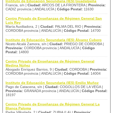
Instituto de Educación Secundaria (IES) Guadalpeña
Francia, s/n |
Ciudad:
ARCOS DE LA FRONTERA |
Provincia:
CADIZ provincia | ANDALUCÍA |
Código Postal:
11630
Centro Privado de Enseñanzas de Régimen General San
Luis Rey
María Auxiliadora, 2 |
Ciudad:
PALMA DEL RIO |
Provincia:
CORDOBA provincia | ANDALUCÍA |
Código Postal:
14700
Instituto de Educación Secundaria (IES) Álvarez Cubero
Niceto Alcalá Zamora, s/n |
Ciudad:
PRIEGO DE CORDOBA |
Provincia:
CORDOBA provincia | ANDALUCÍA |
Código
Postal:
14800
Centro Privado de Enseñanzas de Régimen General
Medina Núñez
Abogado Enríquez Barrios, 9 |
Ciudad:
CORDOBA |
Provincia:
CORDOBA provincia | ANDALUCÍA |
Código Postal:
14004
Instituto de Educación Secundaria (IES) Emilio Muñoz
Pago de Catacena, s/n |
Ciudad:
COGOLLOS DE LA VEGA |
Provincia:
GRANADA provincia | ANDALUCÍA |
Código Postal:
18197
Centro Privado de Enseñanzas de Régimen General La
Blanca Paloma
Padre Villoslada, 2 |
Ciudad:
ZUBIA (LA) |
Provincia: