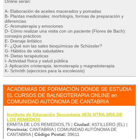
Online serán:
A- Elaboración de aceites macerados y pomadas
B- Plantas medicinales: morfología, formas de preparación y
diferencias
C- Aromaterapia y emociones
D- Cómo realizar una visita con un paciente (Flores de Bach):
consejos prácticos
E- Drenaje linfático
F- ¿Qué son las sales bioquímicas de Schüssler?
G- Hábitos de vida saludables
H- Dietas terapéuticas
I- Actividad física y salud pública
J- Aplicación crioterapia, termoterapia y magnetoterapia
K- Schröth (ejercicios para la escoleosis)
ACADEMIAS DE FORMACIÓN DÓNDE SE ESTUDIA
EL CURSOS DE BALNEOTERAPIA ONLINE en
COMUNIDAD AUTÓNOMA DE CANTABRIA
Instituto de Educación Secundaria (IES) NTRA.SRA.DE
LOS REMEDIOS
ERMITA DE LOS REMEDIOS,75 |
Ciudad:
ASTILLERO (EL) |
Provincia:
CANTABRIA | COMUNIDAD AUTÓNOMA DE
CANTABRIA |
Código Postal:
39611