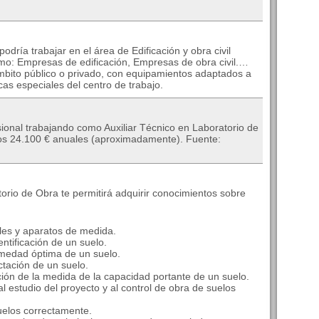
dría trabajar en el área de Edificación y obra civil
omo: Empresas de edificación, Empresas de obra civil.…
bito público o privado, con equipamientos adaptados a
ticas especiales del centro de trabajo.
ional trabajando como Auxiliar Técnico en Laboratorio de
 los 24.100 € anuales (aproximadamente). Fuente:
torio de Obra te permitirá adquirir conocimientos sobre
les y aparatos de medida.
entificación de un suelo.
umedad óptima de un suelo.
ctación de un suelo.
ción de la medida de la capacidad portante de un suelo.
l estudio del proyecto y al control de obra de suelos
uelos correctamente.