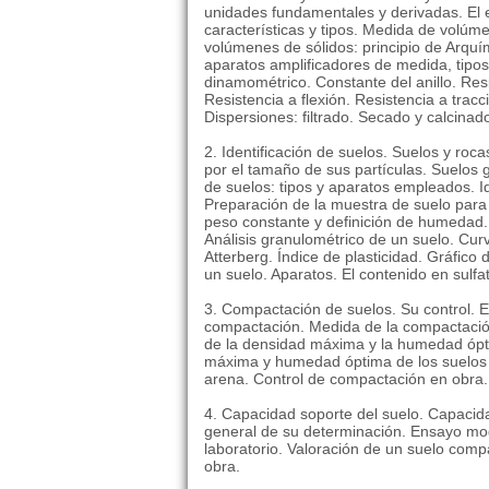
unidades fundamentales y derivadas. El 
características y tipos. Medida de volúme
volúmenes de sólidos: principio de Arqu
aparatos amplificadores de medida, tipos 
dinamométrico. Constante del anillo. Res
Resistencia a flexión. Resistencia a tra
Dispersiones: filtrado. Secado y calcinado
2. Identificación de suelos. Suelos y roca
por el tamaño de sus partículas. Suelos 
de suelos: tipos y aparatos empleados. I
Preparación de la muestra de suelo para
peso constante y definición de humedad. T
Análisis granulométrico de un suelo. Curv
Atterberg. Índice de plasticidad. Gráfic
un suelo. Aparatos. El contenido en sulfat
3. Compactación de suelos. Su control. E
compactación. Medida de la compactació
de la densidad máxima y la humedad ópt
máxima y humedad óptima de los suelos m
arena. Control de compactación en obra.
4. Capacidad soporte del suelo. Capaci
general de su determinación. Ensayo mod
laboratorio. Valoración de un suelo compa
obra.