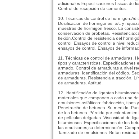
adicionales.Especificaciones físicas de 
Control de recepción de cementos.
10. Técnicas de control de hormigón.Aditiv
Dosificación de hormigones: a/c y rique
muestras de hormigón fresco. La consist
conservación de probetas. Resistencia:ca
flexión.Control de resistencia del hormig
control. Ensayos de control a nivel reduc
ensayos de control. Ensayos de informaci
11. Técnicas de control de armaduras. 
tipos y características. Especificacione
armado. Control de armaduras a nivel re
armaduras. Identificación del código. Se
de armaduras. Resistencia a tracción. Lí
de armaduras. Aptitud.
12. Identificación de ligantes bituminosos
materiales que componen a cada una de e
emulsiones asfálticas: fabricación, tipos
Penetración de betunes. Su medida. Punt
de los betunes. Pérdida por calentamiento
de películas delgadas. Viscosidad de liga
bituminosos. Especificaciones de los b
las emulsiones,su determinación. Compro
Tamizado de emulsiones. Betún residual 