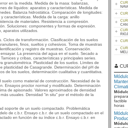
CUR
error en la medida. Medida de la masa: balanzas,
NAV
nes de líquidos: aparatos y características. Medida de
ímedes. Balanza hidrostática. Comparación de longitudes:
CUR
y características. Medida de la carga: anillo
CUR
istencia de materiales. Resistencia a compresión.
CAN
cción. Soluciones: componentes y formas de expresión.
CUR
, aparatos utilizados.
RIO
s. Ciclos de transformación. Clasificación de los suelos
CUR
granulares, finos, sueltos y cohesivos. Toma de muestras
CUR
dentificación y registro de muestras. Conservación.
MEL
 ensayar. La presencia del agua en el suelo. Secado a
amices y cribas, características y principales series.
a granulométrica. Plasticidad de los suelos. Límites de
CU
o de plasticidad de Casagrande. Determinación del pH de
os de los suelos, determinación cualitativa y cuantitativa.
Módulo
l suelo como material de construcción. Necesidad de la
Manten
n. Ensayos proctor normal y modificado. Determinación
Climat
ima de apisonado. Valores aproximados de densidad
Módulo
ás usuales. Densidad "in situ" por el método de la
prepara
factibl
horas
dad soporte de un suelo compactado. Problemática
elo de c.b.r. Ensayo c.b.r. de un suelo compactado en el
Módulo
ctado en función de su índice c.b.r. Ensayo c.b.r. en
Produc
Módulo