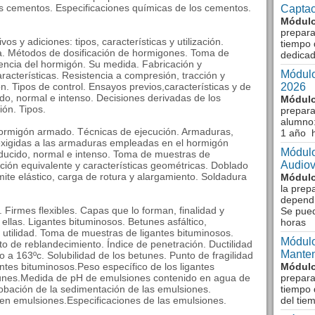
los cementos. Especificaciones químicas de los cementos.
Captac
Módulo
prepara
os y adiciones: tipos, características y utilización.
tiempo 
za. Métodos de dosificación de hormigones. Toma de
dedicad
encia del hormigón. Su medida. Fabricación y
Módulo
racterísticas. Resistencia a compresión, tracción y
ón. Tipos de control. Ensayos previos,características y de
2026
ido, normal e intenso. Decisiones derivadas de los
Módulo
ón. Tipos.
prepara
alumno:
Hormigón armado. Técnicas de ejecución. Armaduras,
1 año 
s exigidas a las armaduras empleadas en el hormigón
Módulo
ducido, normal e intenso. Toma de muestras de
Audiov
cción equivalente y características geométricas. Doblado
mite elástico, carga de rotura y alargamiento. Soldadura
Módulo
la prep
dependi
. Firmes flexibles. Capas que lo forman, finalidad y
Se pue
llas. Ligantes bituminosos. Betunes asfáltico,
horas
 y utilidad. Toma de muestras de ligantes bituminosos.
Módulo
o de reblandecimiento. Índice de penetración. Ductilidad
Manten
 a 163ºc. Solubilidad de los betunes. Punto de fragilidad
ntes bituminosos.Peso específico de los ligantes
Módulo
etunes.Medida de pH de emulsiones contenido en agua de
prepara
bación de la sedimentación de las emulsiones.
tiempo 
en emulsiones.Especificaciones de las emulsiones.
del tie