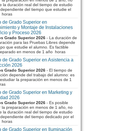
r la preparación en menos de 1 año, no
e la duración real del tiempo de estudio
dependiente del tiempo que estudie el
 horas
 de Grado Superior en
imiento y Montaje de Instalaciones
ficio y Proceso 2026
s Grado Superior 2026
- La duración de
aración para las Pruebas Libres depende
mpo que estudie el alumno. Es factible
reparado en menos de 1 año horas
 de Grado Superior en Asistencia a
ección 2026
s Grado Superior 2026
- El tiempo de
ción depende del trabajo del alumno: es
 estudiar la preparación en menos de 1
ras
 de Grado Superior en Marketing y
idad 2026
s Grado Superior 2026
- Es posible
r la preparación en menos de 1 año, no
e la duración real del tiempo de estudio
dependiente del tiempo dedicado por el
 horas
 de Grado Superior en Iluminación