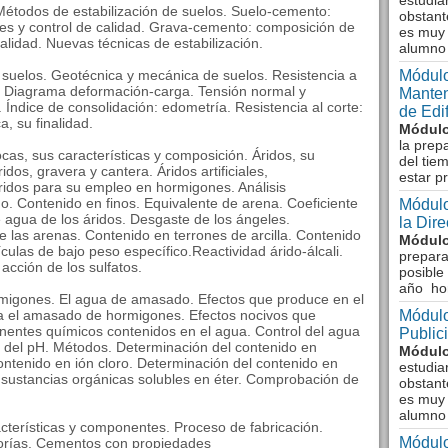
estudia
 Métodos de estabilización de suelos. Suelo-cemento:
obstant
nes y control de calidad. Grava-cemento: composición de
es muy 
calidad. Nuevas técnicas de estabilización.
alumno
suelos. Geotécnica y mecánica de suelos. Resistencia a
Módulo
. Diagrama deformación-carga. Tensión normal y
Manten
 Índice de consolidación: edometría. Resistencia al corte:
de Edi
, su finalidad.
Módulo
la prep
cas, sus características y composición. Áridos, su
del tie
idos, gravera y cantera. Áridos artificiales,
estar p
áridos para su empleo en hormigones. Análisis
 Contenido en finos. Equivalente de arena. Coeficiente
Módulo
 agua de los áridos. Desgaste de los ángeles.
la Dir
e las arenas. Contenido en terrones de arcilla. Contenido
Módulo
culas de bajo peso específico.Reactividad árido-álcali.
prepara
acción de los sulfatos.
posible
año ho
rmigones. El agua de amasado. Efectos que produce en el
ra el amasado de hormigones. Efectos nocivos que
Módulo
entes químicos contenidos en el agua. Control del agua
Public
del pH. Métodos. Determinación del contenido en
Módulo
ontenido en ión cloro. Determinación del contenido en
estudia
n sustancias orgánicas solubles en éter. Comprobación de
obstant
es muy 
alumno
cterísticas y componentes. Proceso de fabricación.
Módulo
egorías. Cementos con propiedades