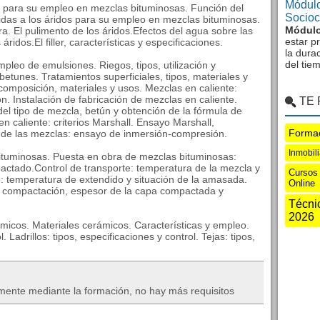
Módulo
os para su empleo en mezclas bituminosas. Función del
Sociocu
gidas a los áridos para su empleo en mezclas bituminosas.
Módulo
a. El pulimento de los áridos.Efectos del agua sobre las
estar p
ridos.El filler, características y especificaciones.
la dura
del tie
pleo de emulsiones. Riegos, tipos, utilización y
etunes. Tratamientos superficiales, tipos, materiales y
omposición, materiales y usos. Mezclas en caliente:
ión. Instalación de fabricación de mezclas en caliente.
TE
del tipo de mezcla, betún y obtención de la fórmula de
en caliente: criterios Marshall. Ensayo Marshall,
Formac
 de las mezclas: ensayo de inmersión-compresión.
Inmobil
bituminosas. Puesta en obra de mezclas bituminosas:
pactado.Control de transporte: temperatura de la mezcla y
Cursos 
o: temperatura de extendido y situación de la amasada.
Online
 compactación, espesor de la capa compactada y
Técni
2026
ámicos. Materiales cerámicos. Características y empleo.
. Ladrillos: tipos, especificaciones y control. Tejas: tipos,
mente mediante la formación, no hay más requisitos