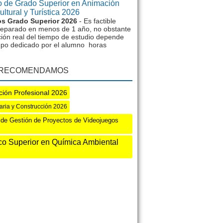
 de Grado Superior en Animación
ltural y Turística 2026
s Grado Superior 2026
- Es factible
reparado en menos de 1 año, no obstante
ción real del tiempo de estudio depende
mpo dedicado por el alumno horas
 RECOMENDAMOS
ión Profesional 2026
iaria y Construcción 2026
de Gestión de Proyectos de Videojuegos
co Superior en Química Ambiental