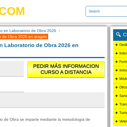
.COM
co en Laboratorio de Obra 2026
C
io de Obra 2026 en aragón
en Laboratorio de Obra 2026 en
Gest
Indu
Form
PEDIR MÁS INFORMACION
Inmo
CURSO A DISTANCIA
Módu
Otro
Sani
Tran
Turi
rio de Obra se imparte mediante la metodología de
Vete