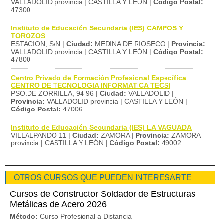
VALLADOLID provincia | CASTILLA Y LEÓN |
Código Postal:
47300
Instituto de Educación Secundaria (IES) CAMPOS Y
TOROZOS
ESTACION, S/N |
Ciudad:
MEDINA DE RIOSECO |
Provincia:
VALLADOLID provincia | CASTILLA Y LEÓN |
Código Postal:
47800
Centro Privado de Formación Profesional Específica
CENTRO DE TECNOLOGIA INFORMATICA TECSI
PSO.DE ZORRILLA, 94 96 |
Ciudad:
VALLADOLID |
Provincia:
VALLADOLID provincia | CASTILLA Y LEÓN |
Código Postal:
47006
Instituto de Educación Secundaria (IES) LA VAGUADA
VILLALPANDO 11 |
Ciudad:
ZAMORA |
Provincia:
ZAMORA
provincia | CASTILLA Y LEÓN |
Código Postal:
49002
OTROS CURSOS QUE PUEDEN INTERESARTE
Cursos de Constructor Soldador de Estructuras
Metálicas de Acero 2026
Método:
Curso Profesional a Distancia