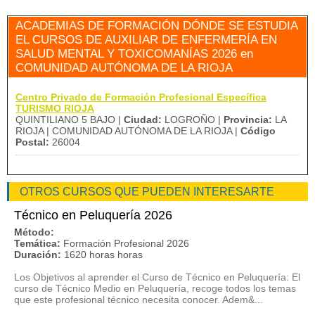
ACADEMIAS DE FORMACIÓN DÓNDE SE ESTUDIA
EL CURSOS DE AUXILIAR DE ENFERMERÍA EN
SALUD MENTAL Y TOXICOMANÍAS 2026 en
COMUNIDAD AUTÓNOMA DE LA RIOJA
Centro Privado de Formación Profesional Específica
TURISMO RIOJA
QUINTILIANO 5 BAJO |
Ciudad:
LOGROÑO |
Provincia:
LA
RIOJA | COMUNIDAD AUTÓNOMA DE LA RIOJA |
Código
Postal:
26004
OTROS CURSOS QUE PUEDEN INTERESARTE
Técnico en Peluquería 2026
Método:
Temática:
Formación Profesional 2026
Duración:
1620 horas horas
Los Objetivos al aprender el Curso de Técnico en Peluquería: El
curso de Técnico Medio en Peluquería, recoge todos los temas
que este profesional técnico necesita conocer. Adem&...