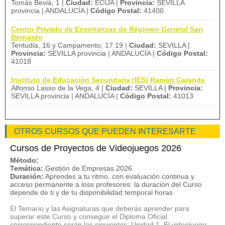
Tomás Beviá, 1 |
Ciudad:
ECIJA |
Provincia:
SEVILLA
provincia | ANDALUCÍA |
Código Postal:
41400
Centro Privado de Enseñanzas de Régimen General San
Bernardo
Tentudia, 16 y Campamento, 17 19 |
Ciudad:
SEVILLA |
Provincia:
SEVILLA provincia | ANDALUCÍA |
Código Postal:
41018
Instituto de Educación Secundaria (IES) Ramón Carande
Alfonso Lasso de la Vega, 4 |
Ciudad:
SEVILLA |
Provincia:
SEVILLA provincia | ANDALUCÍA |
Código Postal:
41013
OTROS CURSOS QUE PUEDEN INTERESARTE
Cursos de Proyectos de Videojuegos 2026
Método:
Temática:
Gestión de Empresas 2026
Duración:
Aprendes a tu ritmo, con evaluación continua y
acceso permanente a loss profesores: la duración del Curso
depende de ti y de tu disponibilidad temporal horas
El Temario y las Asignaturas que deberás aprender para
superar este Curso y conseguir el Diploma Oficial
correspondiente serán las siguientes: Unidad 1. El videojuego: