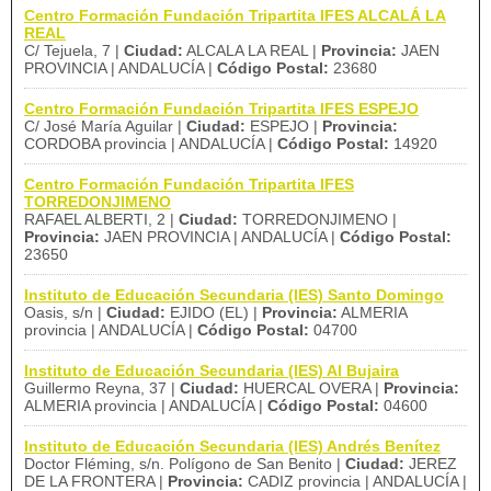
Centro Formación Fundación Tripartita IFES ALCALÁ LA
REAL
C/ Tejuela, 7 |
Ciudad:
ALCALA LA REAL |
Provincia:
JAEN
PROVINCIA | ANDALUCÍA |
Código Postal:
23680
Centro Formación Fundación Tripartita IFES ESPEJO
C/ José María Aguilar |
Ciudad:
ESPEJO |
Provincia:
CORDOBA provincia | ANDALUCÍA |
Código Postal:
14920
Centro Formación Fundación Tripartita IFES
TORREDONJIMENO
RAFAEL ALBERTI, 2 |
Ciudad:
TORREDONJIMENO |
Provincia:
JAEN PROVINCIA | ANDALUCÍA |
Código Postal:
23650
Instituto de Educación Secundaria (IES) Santo Domingo
Oasis, s/n |
Ciudad:
EJIDO (EL) |
Provincia:
ALMERIA
provincia | ANDALUCÍA |
Código Postal:
04700
Instituto de Educación Secundaria (IES) Al Bujaira
Guillermo Reyna, 37 |
Ciudad:
HUERCAL OVERA |
Provincia:
ALMERIA provincia | ANDALUCÍA |
Código Postal:
04600
Instituto de Educación Secundaria (IES) Andrés Benítez
Doctor Fléming, s/n. Polígono de San Benito |
Ciudad:
JEREZ
DE LA FRONTERA |
Provincia:
CADIZ provincia | ANDALUCÍA |