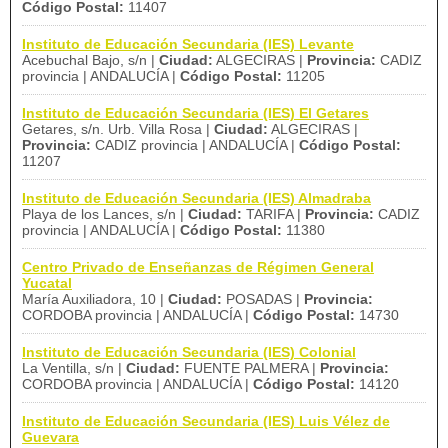
Código Postal:
11407
Instituto de Educación Secundaria (IES) Levante
Acebuchal Bajo, s/n |
Ciudad:
ALGECIRAS |
Provincia:
CADIZ
provincia | ANDALUCÍA |
Código Postal:
11205
Instituto de Educación Secundaria (IES) El Getares
Getares, s/n. Urb. Villa Rosa |
Ciudad:
ALGECIRAS |
Provincia:
CADIZ provincia | ANDALUCÍA |
Código Postal:
11207
Instituto de Educación Secundaria (IES) Almadraba
Playa de los Lances, s/n |
Ciudad:
TARIFA |
Provincia:
CADIZ
provincia | ANDALUCÍA |
Código Postal:
11380
Centro Privado de Enseñanzas de Régimen General
Yucatal
María Auxiliadora, 10 |
Ciudad:
POSADAS |
Provincia:
CORDOBA provincia | ANDALUCÍA |
Código Postal:
14730
Instituto de Educación Secundaria (IES) Colonial
La Ventilla, s/n |
Ciudad:
FUENTE PALMERA |
Provincia:
CORDOBA provincia | ANDALUCÍA |
Código Postal:
14120
Instituto de Educación Secundaria (IES) Luis Vélez de
Guevara