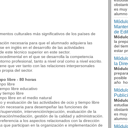
estudia
obstant
es muy 
alumno
Módulo
Manten
de Edi
lementos culturales más significativos de los países de
Módulo
la prep
mación necesaria para que el alumnado adquiera las
del tie
 en inglés en el desarrollo de las actividades
estar p
de este técnico superior en este sector.
cedimental en el que se desarrolla la competencia
Módulo
orno profesional, tanto a nivel oral como a nivel escrito.
la Dir
ene que ver tanto con las relaciones interpersonales
Módulo
propia del sector.
prepara
posible
po libre - 80 horas
año ho
mpo libre
iempo libre educativo
Módulo
y tiempo libre
Public
empo libre en el medio natural
Módulo
o y evaluación de las actividades de ocio y tiempo libre
estudia
ión necesaria para desempeñar las funciones de
obstant
n/supervisión, intervención/ejecución, evaluación de la
es muy 
inación/mediación, gestión de la calidad y administración.
alumno
referencia a los aspectos relacionados con la dirección
as que participan en la organización e implementación de
Módulo