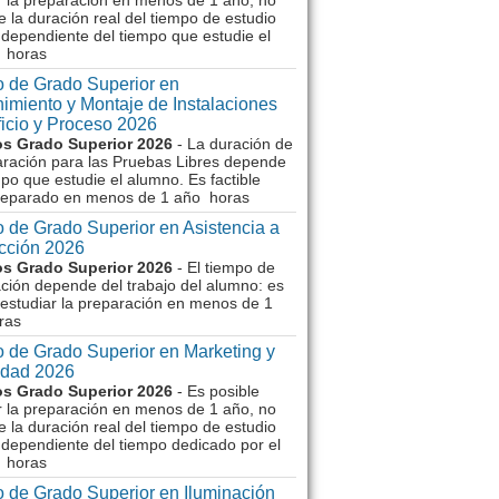
r la preparación en menos de 1 año, no
e la duración real del tiempo de estudio
dependiente del tiempo que estudie el
 horas
 de Grado Superior en
imiento y Montaje de Instalaciones
ficio y Proceso 2026
s Grado Superior 2026
- La duración de
aración para las Pruebas Libres depende
mpo que estudie el alumno. Es factible
reparado en menos de 1 año horas
 de Grado Superior en Asistencia a
ección 2026
s Grado Superior 2026
- El tiempo de
ción depende del trabajo del alumno: es
 estudiar la preparación en menos de 1
ras
 de Grado Superior en Marketing y
idad 2026
s Grado Superior 2026
- Es posible
r la preparación en menos de 1 año, no
e la duración real del tiempo de estudio
dependiente del tiempo dedicado por el
 horas
 de Grado Superior en Iluminación