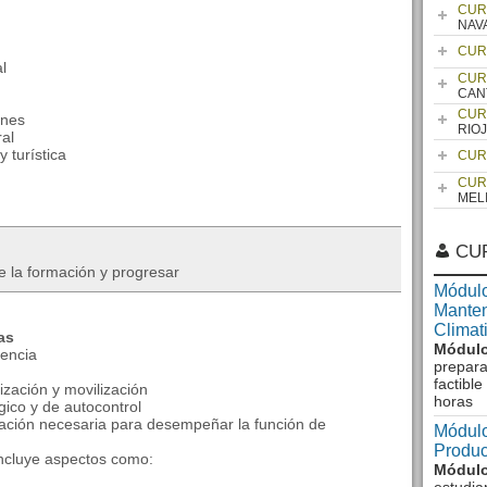
CUR
NAV
CUR
l
CUR
CAN
CUR
enes
RIO
al
 turística
CUR
CUR
MEL
CU
e la formación y progresar
Módulo
Manten
Climat
as
Módulo
gencia
prepara
factibl
ización y movilización
horas
gico y de autocontrol
mación necesaria para desempeñar la función de
Módulo
Produc
incluye aspectos como:
Módulo