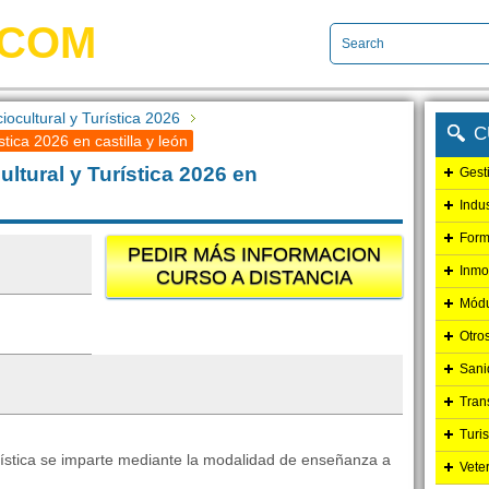
.COM
ocultural y Turística 2026
C
tica 2026 en castilla y león
tural y Turística 2026 en
Gest
Indu
Form
PEDIR MÁS INFORMACION
Inmo
CURSO A DISTANCIA
Módu
Otro
Sani
Tran
Turi
rística se imparte mediante la modalidad de enseñanza a
Vete