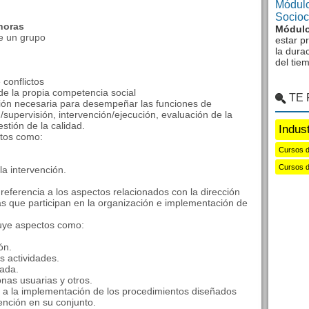
Módulo
Sociocu
horas
Módulo
de un grupo
estar p
la dura
del tie
 conflictos
de la propia competencia social
TE
ión necesaria para desempeñar las funciones de
n/supervisión, intervención/ejecución, evaluación de la
stión de la calidad.
Indus
ctos como:
Cursos d
Cursos d
la intervención.
referencia a los aspectos relacionados con la dirección
as que participan en la organización e implementación de
luye aspectos como:
ón.
s actividades.
iada.
nas usuarias y otros.
a a la implementación de los procedimientos diseñados
vención en su conjunto.