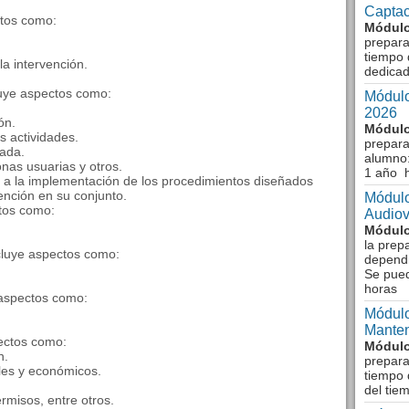
Captac
ctos como:
Módulo
prepara
tiempo 
la intervención.
dedicad
luye aspectos como:
Módulo
2026
ón.
Módulo
s actividades.
prepara
iada.
alumno:
nas usuarias y otros.
1 año 
a a la implementación de los procedimientos diseñados
vención en su conjunto.
Módulo
tos como:
Audiov
Módulo
la prep
cluye aspectos como:
dependi
Se pue
horas
 aspectos como:
Módulo
Manten
pectos como:
Módulo
n.
prepara
les y económicos.
tiempo 
del tie
ermisos, entre otros.